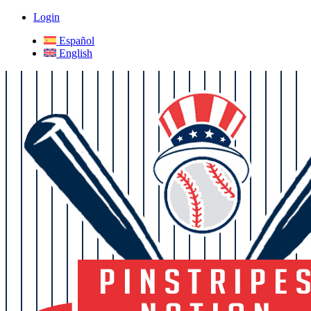
Login
Español
English