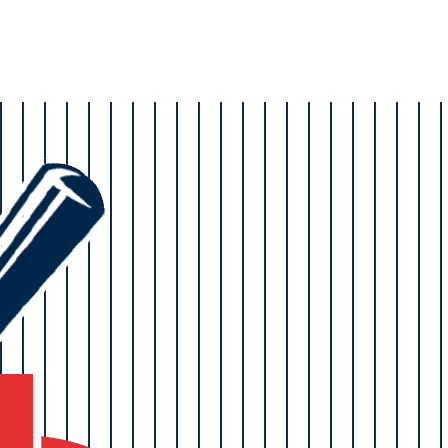
mores y ofertas
s.
información.