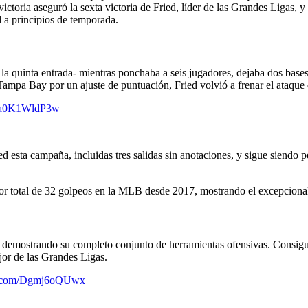
ctoria aseguró la sexta victoria de Fried, líder de las Grandes Ligas, 
 a principios de temporada.
n la quinta entrada- mientras ponchaba a seis jugadores, dejaba dos bas
 Tampa Bay por un ajuste de puntuación, Fried volvió a frenar el ataque
om/a0K1WldP3w
ied esta campaña, incluidas tres salidas sin anotaciones, y sigue siendo 
or total de 32 golpeos en la MLB desde 2017, mostrando el excepcional
 demostrando su completo conjunto de herramientas ofensivas. Consiguió
jor de las Grandes Ligas.
er.com/Dgmj6oQUwx