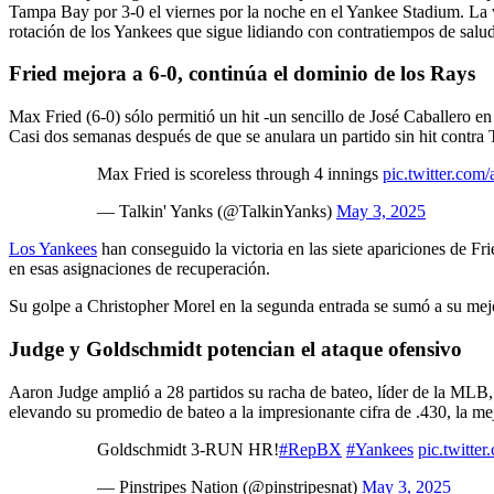
Tampa Bay por 3-0 el viernes por la noche en el Yankee Stadium. La vi
rotación de los Yankees que sigue lidiando con contratiempos de salud
Fried mejora a 6-0, continúa el dominio de los Rays
Max Fried (6-0) sólo permitió un hit -un sencillo de José Caballero e
Casi dos semanas después de que se anulara un partido sin hit contra
Max Fried is scoreless through 4 innings
pic.twitter.c
— Talkin' Yanks (@TalkinYanks)
May 3, 2025
Los Yankees
han conseguido la victoria en las siete apariciones de Fr
en esas asignaciones de recuperación.
Su golpe a Christopher Morel en la segunda entrada se sumó a su mej
Judge y Goldschmidt potencian el ataque ofensivo
Aaron Judge amplió a 28 partidos su racha de bateo, líder de la MLB,
elevando su promedio de bateo a la impresionante cifra de .430, la me
Goldschmidt 3-RUN HR!
#RepBX
#Yankees
pic.twitt
— Pinstripes Nation (@pinstripesnat)
May 3, 2025