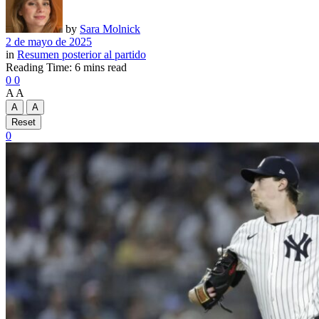
by
Sara Molnick
2 de mayo de 2025
in
Resumen posterior al partido
Reading Time: 6 mins read
0
0
A
A
A
A
Reset
0