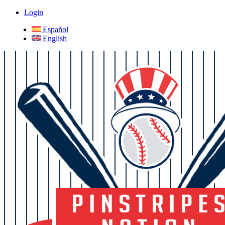
Login
Español
English