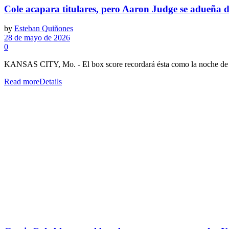
Cole acapara titulares, pero Aaron Judge se adueña de
by
Esteban Quiñones
28 de mayo de 2026
0
KANSAS CITY, Mo. - El box score recordará ésta como la noche de Ge
Read more
Details