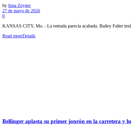
by
Inna Zeyger
27 de mayo de 2026
0
KANSAS CITY, Mo. - La entrada parecía acabada. Bailey Falter tenía e
Read more
Details
Bellinger aplasta su primer jonrón en la carretera y l