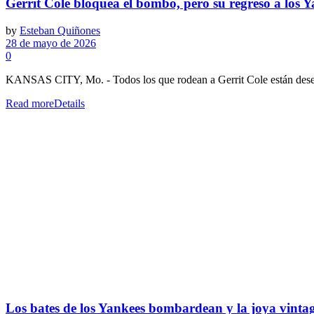
Gerrit Cole bloquea el bombo, pero su regreso a los 
by
Esteban Quiñones
28 de mayo de 2026
0
KANSAS CITY, Mo. - Todos los que rodean a Gerrit Cole están desean
Read more
Details
Los bates de los Yankees bombardean y la joya vintage