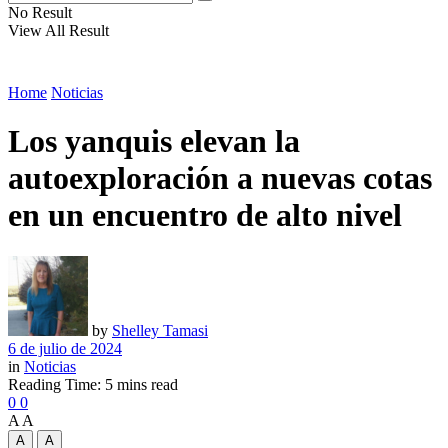
No Result
View All Result
Home
Noticias
Los yanquis elevan la
autoexploración a nuevas cotas
en un encuentro de alto nivel
by
Shelley Tamasi
6 de julio de 2024
in
Noticias
Reading Time: 5 mins read
0
0
A
A
A
A