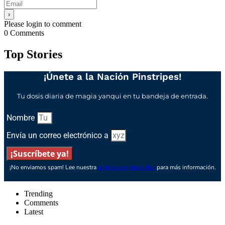
Please login to comment
0
Comments
Top Stories
¡Únete a la Nación Pinstripes!
Tu dosis diaria de magia yanqui en tu bandeja de entrada.
Nombre
Envía un correo electrónico a
¡Suscríbete ya!
¡No enviamos spam! Lee nuestra
política de privacidad
para más información.
Trending
Comments
Latest