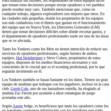
Para afianzar sus razones, los responsables de estos equipos dicen
que toman estas decisiones porque enviar ojeadores a ver partidos
puede resultar muy caro. También mencionan que, como en
cualquier trabajo, algunos exploradores son mejores que otros. En
las ciudades más pequeñas, donde los propietarios de los equipos
son más cuidadosos con el dinero que gastan en el funcionamiento
del equipo que en Nueva York, los Directores Generales (GM)
tienen que tomar decisiones difíciles sobre dónde recortar gastos, y
el departamento de ojeadores profesionales suele ser una de las áreas
que se ve afectada.
Tanto los Yankees como los Mets no tienen intención de reducir sus
servicios de ojeadores profesionales, según fuentes de ambos
equipos.
Hal Steinbrenner
y Steve Cohen, propietarios de estos
equipos, disponen de los medios financieros necesarios y son
conscientes de lo crucial que es el scouting profesional, por lo que
seguirán invirtiendo en él.
Los Yankees también se basan bastante en los datos. Tienen un gran
equipo de analistas que trabajan con los jugadores, incluso en la casa
club.
Gerrit Cole
, uno de sus lanzadores estrella, ha elogiado al
analista Zac Fieroh por ayudarle a idear estrategias de juego
acertadas este año.
Según
Aaron
Judge, es beneficioso que tanto los ojeadores como los
ex jugadores compartan información con los jugadores que están