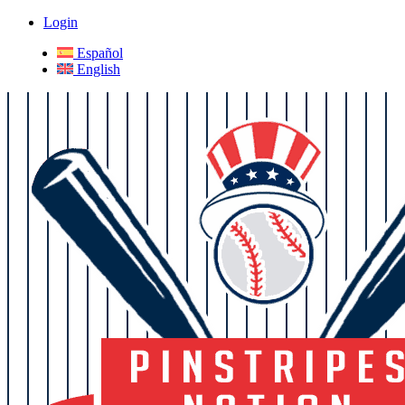
Login
Español
English