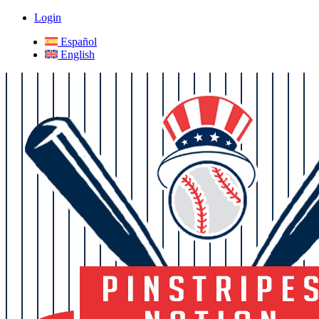
Login
Español
English