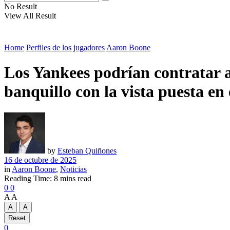
No Result
View All Result
Home
Perfiles de los jugadores
Aaron Boone
Los Yankees podrían contratar 
banquillo con la vista puesta en
by
Esteban Quiñones
16 de octubre de 2025
in
Aaron Boone
,
Noticias
Reading Time: 8 mins read
0
0
A
A
A
A
Reset
0