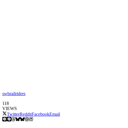
swbrailriders
118
VIEWS
Twitter
Reddit
Facebook
Email