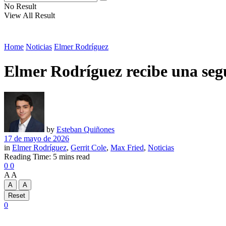
No Result
View All Result
Home
Noticias
Elmer Rodríguez
Elmer Rodríguez recibe una seg
by
Esteban Quiñones
17 de mayo de 2026
in
Elmer Rodríguez
,
Gerrit Cole
,
Max Fried
,
Noticias
Reading Time: 5 mins read
0
0
A
A
A
A
Reset
0