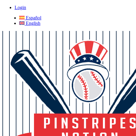
Login
Español
English