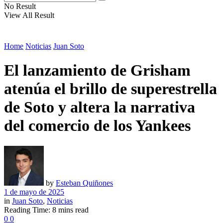
No Result
View All Result
Home
Noticias
Juan Soto
El lanzamiento de Grisham
atenúa el brillo de superestrella
de Soto y altera la narrativa
del comercio de los Yankees
by
Esteban Quiñones
1 de mayo de 2025
in
Juan Soto
,
Noticias
Reading Time: 8 mins read
0
0