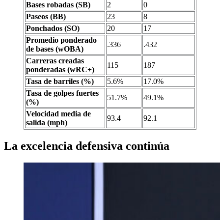
Bases robadas (SB)
2
0
Paseos (BB)
23
8
Ponchados (SO)
20
17
Promedio ponderado
.336
.432
de bases (wOBA)
Carreras creadas
115
187
ponderadas (wRC+)
Tasa de barriles (%)
5.6%
17.0%
Tasa de golpes fuertes
51.7%
49.1%
(%)
Velocidad media de
93.4
92.1
salida (mph)
La excelencia defensiva continúa