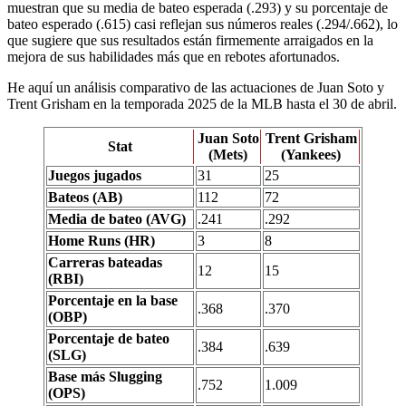
muestran que su media de bateo esperada (.293) y su porcentaje de
bateo esperado (.615) casi reflejan sus números reales (.294/.662), lo
que sugiere que sus resultados están firmemente arraigados en la
mejora de sus habilidades más que en rebotes afortunados.
He aquí un análisis comparativo de las actuaciones de Juan Soto y
Trent Grisham en la temporada 2025 de la MLB hasta el 30 de abril.
Juan Soto
Trent Grisham
Stat
(Mets)
(Yankees)
Juegos jugados
31
25
Bateos (AB)
112
72
Media de bateo (AVG)
.241
.292
Home Runs (HR)
3
8
Carreras bateadas
12
15
(RBI)
Porcentaje en la base
.368
.370
(OBP)
Porcentaje de bateo
.384
.639
(SLG)
Base más Slugging
.752
1.009
(OPS)