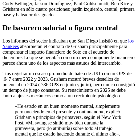
Cody Bellinger, Jasson Domínguez, Paul Goldschmidt, Ben Rice y
Grisham en sólo cuatro posiciones: jardín izquierdo, central, primera
base y bateador designado.
De basurero salarial a figura central
Los informes del sector indicaban que San Diego insistió en que
los
Yankees
absorbieran el contrato de Grisham principalmente para
compensar el impacto financiero de Soto en el acuerdo de
diciembre. Lo que se percibía como un mero componente financiero
parece ahora uno de los aspectos más astutos del intercambio.
Tras registrar un escaso promedio de bateo de .191 con un OPS de
.647 entre 2022 y 2023, Grisham mostró breves destellos de
potencial en 2024 (.786 OPS en junio y julio), pero nunca consiguió
un tiempo de juego constante. Su renacimiento en 2025 se debe
tanto a ajustes mecánicos como a un crecimiento psicológico.
«He estado en un buen momento mental, simplemente
permaneciendo en el presente y continuando», explicó
Grisham a principios de primavera, según el New York
Post. «Mi swing se sintió muy bien durante la
primavera, pero (lo atribuiría) sobre todo al trabajo
mental que he estado haciendo durante el último año».