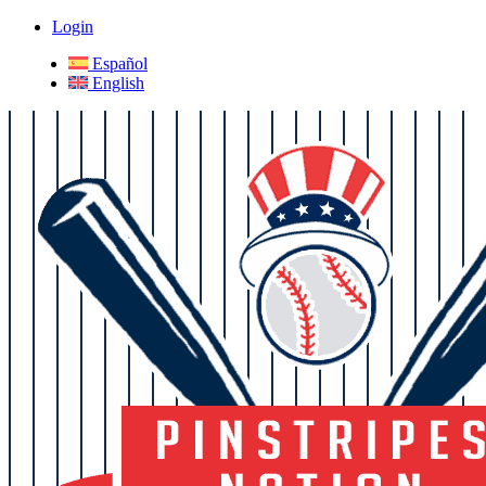
Login
Español
English