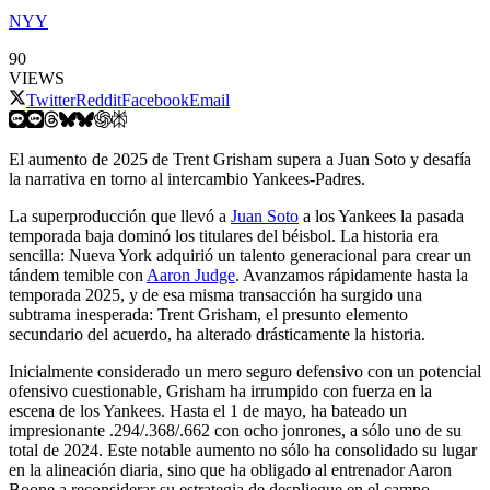
NYY
90
VIEWS
Twitter
Reddit
Facebook
Email
El aumento de 2025 de Trent Grisham supera a Juan Soto y desafía
la narrativa en torno al intercambio Yankees-Padres.
La superproducción que llevó a
Juan Soto
a los Yankees la pasada
temporada baja dominó los titulares del béisbol. La historia era
sencilla: Nueva York adquirió un talento generacional para crear un
tándem temible con
Aaron Judge
. Avanzamos rápidamente hasta la
temporada 2025, y de esa misma transacción ha surgido una
subtrama inesperada: Trent Grisham, el presunto elemento
secundario del acuerdo, ha alterado drásticamente la historia.
Inicialmente considerado un mero seguro defensivo con un potencial
ofensivo cuestionable, Grisham ha irrumpido con fuerza en la
escena de los Yankees. Hasta el 1 de mayo, ha bateado un
impresionante .294/.368/.662 con ocho jonrones, a sólo uno de su
total de 2024. Este notable aumento no sólo ha consolidado su lugar
en la alineación diaria, sino que ha obligado al entrenador Aaron
Boone a reconsiderar su estrategia de despliegue en el campo.