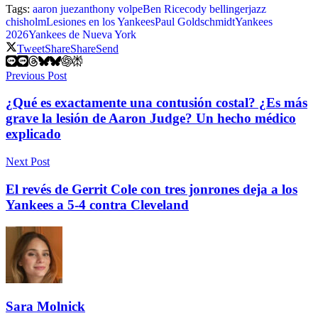
Tags:
aaron juez
anthony volpe
Ben Rice
cody bellinger
jazz
chisholm
Lesiones en los Yankees
Paul Goldschmidt
Yankees
2026
Yankees de Nueva York
Tweet
Share
Share
Send
Previous Post
¿Qué es exactamente una contusión costal? ¿Es más
grave la lesión de Aaron Judge? Un hecho médico
explicado
Next Post
El revés de Gerrit Cole con tres jonrones deja a los
Yankees a 5-4 contra Cleveland
Sara Molnick