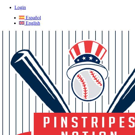
Login
Español
English