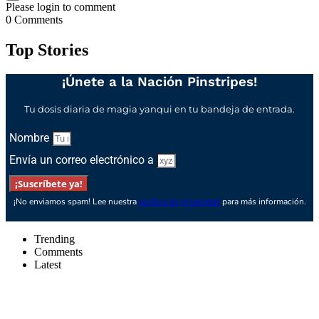
Please login to comment
0
Comments
Top Stories
¡Únete a la Nación Pinstripes!
Tu dosis diaria de magia yanqui en tu bandeja de entrada.
Nombre
Envía un correo electrónico a
¡Suscríbete ya!
¡No enviamos spam! Lee nuestra
política de privacidad
para más información.
Trending
Comments
Latest