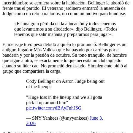
incertidumbre se cerniera sobre la habitación, Bellinger la abordó de
frente tras el partido. El veterano jardinero enmarcó la ausencia de
Judge como un reto para todos, no como un motivo para hundirse.
«Es una gran pérdida en la alineación y todos tenemos
que levantarnos a su alrededor», dijo Bellinger. «Todos
tenemos que salir mañana y prepararnos para jugar».
El mensaje tuvo peso debido a quién lo pronunció. Bellinger es un
antiguo Jugador Más Valioso que ha pasado por carreras por el
banderín y por la presión de octubre. Su tono tranquilo, de hombre
que sigue a otro, es exactamente lo que necesita un club agitado
cuando su líder cae. No prometió demasiado. Simplemente pidió al
grupo que compartiera la carga.
Cody Bellinger on Aaron Judge being out
of the lineup:
"Huge loss in the lineup and we all gotta
pick it up around him"
pic.twitter.com/dBAyFnhJSG
— SNY Yankees (@snyyankees)
June 3,
2026