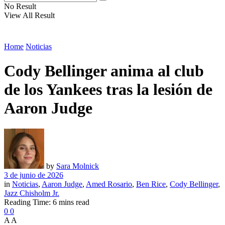
No Result
View All Result
Home
Noticias
Cody Bellinger anima al club
de los Yankees tras la lesión de
Aaron Judge
by
Sara Molnick
3 de junio de 2026
in
Noticias
,
Aaron Judge
,
Amed Rosario
,
Ben Rice
,
Cody Bellinger
,
Jazz Chisholm Jr.
Reading Time: 6 mins read
0
0
A
A