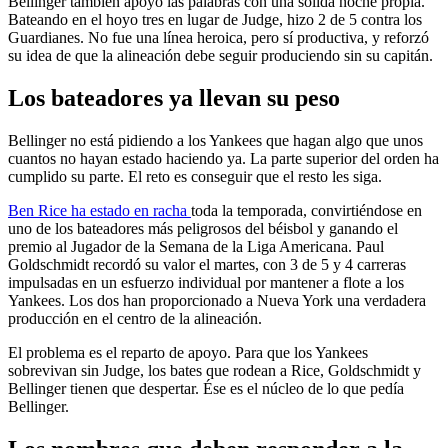
Bellinger también apoyó las palabras con una sólida noche propia.
Bateando en el hoyo tres en lugar de Judge, hizo 2 de 5 contra los
Guardianes. No fue una línea heroica, pero sí productiva, y reforzó
su idea de que la alineación debe seguir produciendo sin su capitán.
Los bateadores ya llevan su peso
Bellinger no está pidiendo a los Yankees que hagan algo que unos
cuantos no hayan estado haciendo ya. La parte superior del orden ha
cumplido su parte. El reto es conseguir que el resto les siga.
Ben Rice ha estado en racha
toda la temporada, convirtiéndose en
uno de los bateadores más peligrosos del béisbol y ganando el
premio al Jugador de la Semana de la Liga Americana. Paul
Goldschmidt recordó su valor el martes, con 3 de 5 y 4 carreras
impulsadas en un esfuerzo individual por mantener a flote a los
Yankees. Los dos han proporcionado a Nueva York una verdadera
producción en el centro de la alineación.
El problema es el reparto de apoyo. Para que los Yankees
sobrevivan sin Judge, los bates que rodean a Rice, Goldschmidt y
Bellinger tienen que despertar. Ése es el núcleo de lo que pedía
Bellinger.