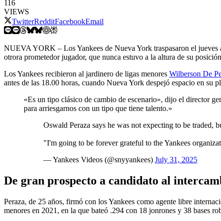
116
VIEWS
Twitter
Reddit
Facebook
Email
NUEVA YORK – Los Yankees de Nueva York traspasaron el jueves
otrora prometedor jugador, que nunca estuvo a la altura de su posición
Los Yankees recibieron al jardinero de ligas menores
Wilberson De P
antes de las 18.00 horas, cuando Nueva York despejó espacio en su plant
«Es un tipo clásico de cambio de escenario», dijo el director 
para arriesgarnos con un tipo que tiene talento.»
Oswald Peraza says he was not expecting to be traded, bu
"I'm going to be forever grateful to the Yankees organiz
— Yankees Videos (@snyyankees)
July 31, 2025
De gran prospecto a candidato al intercam
Peraza, de 25 años, firmó con los Yankees como agente libre internac
menores en 2021, en la que bateó .294 con 18 jonrones y 38 bases rob