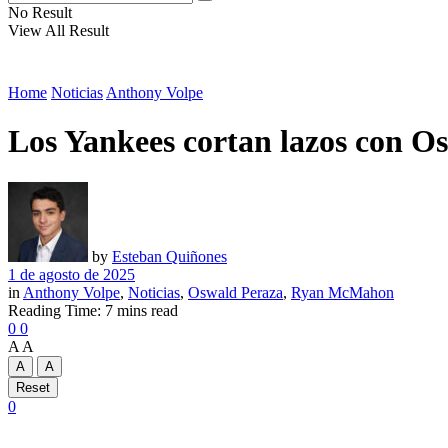
No Result
View All Result
Home
Noticias
Anthony Volpe
Los Yankees cortan lazos con Os
by
Esteban Quiñones
1 de agosto de 2025
in
Anthony Volpe
,
Noticias
,
Oswald Peraza
,
Ryan McMahon
Reading Time: 7 mins read
0
0
A
A
A
A
Reset
0