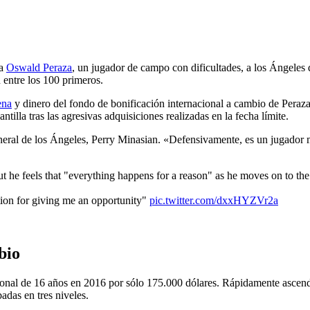
c
 a
Oswald Peraza
, un jugador de campo con dificultades, a los Ángeles
 entre los 100 primeros.
ena
y dinero del fondo de bonificación internacional a cambio de Peraza
illa tras las agresivas adquisiciones realizadas en la fecha límite.
general de los Ángeles, Perry Minasian. «Defensivamente, es un jugador
t he feels that "everything happens for a reason" as he moves on to th
ation for giving me an opportunity"
pic.twitter.com/dxxHYZVr2a
bio
ional de 16 años en 2016 por sólo 175.000 dólares. Rápidamente ascendió
adas en tres niveles.