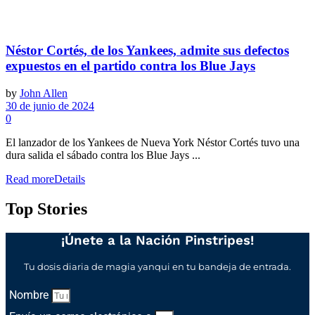
Néstor Cortés, de los Yankees, admite sus defectos
expuestos en el partido contra los Blue Jays
by
John Allen
30 de junio de 2024
0
El lanzador de los Yankees de Nueva York Néstor Cortés tuvo una
dura salida el sábado contra los Blue Jays ...
Read more
Details
Top Stories
¡Únete a la Nación Pinstripes!
Tu dosis diaria de magia yanqui en tu bandeja de entrada.
Nombre