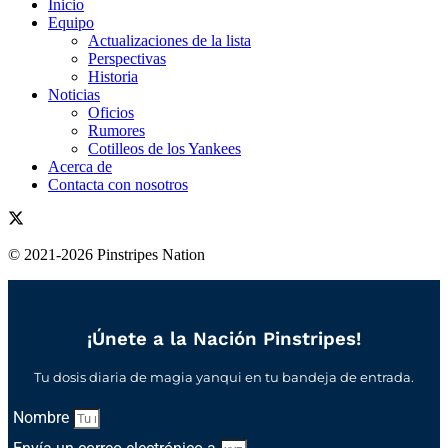
Inicio
Equipo
Actualizaciones de la lista
Perspectivas
Historia
Noticias
Oficios
Rumores
Cotilleos de los Yankees
Acerca de
Contacta con nosotros
© 2021-2026 Pinstripes Nation
¡Únete a la Nación Pinstripes!
Tu dosis diaria de magia yanqui en tu bandeja de entrada.
Nombre