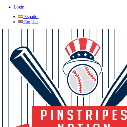
Login
Español
English