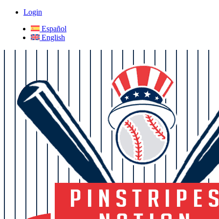
Login
Español
English