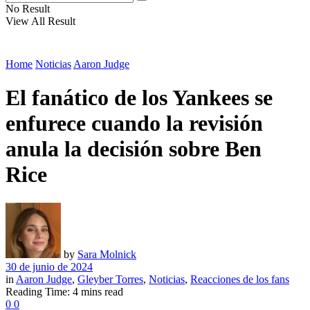
No Result
View All Result
Home
Noticias
Aaron Judge
El fanático de los Yankees se
enfurece cuando la revisión
anula la decisión sobre Ben
Rice
by
Sara Molnick
30 de junio de 2024
in
Aaron Judge
,
Gleyber Torres
,
Noticias
,
Reacciones de los fans
Reading Time: 4 mins read
0
0