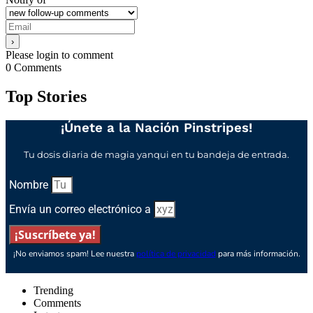
Please login to comment
0
Comments
Top Stories
¡Únete a la Nación Pinstripes!
Tu dosis diaria de magia yanqui en tu bandeja de entrada.
Nombre
Envía un correo electrónico a
¡Suscríbete ya!
¡No enviamos spam! Lee nuestra
política de privacidad
para más información.
Trending
Comments