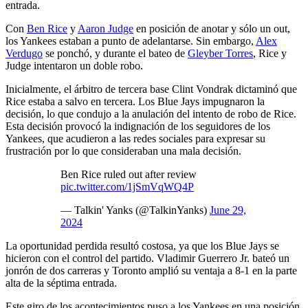
entrada.
Con
Ben Rice
y
Aaron Judge
en posición de anotar y sólo un out,
los Yankees estaban a punto de adelantarse. Sin embargo,
Alex
Verdugo
se ponchó, y durante el bateo de
Gleyber Torres
, Rice y
Judge intentaron un doble robo.
Inicialmente, el árbitro de tercera base Clint Vondrak dictaminó que
Rice estaba a salvo en tercera. Los Blue Jays impugnaron la
decisión, lo que condujo a la anulación del intento de robo de Rice.
Esta decisión provocó la indignación de los seguidores de los
Yankees, que acudieron a las redes sociales para expresar su
frustración por lo que consideraban una mala decisión.
Ben Rice ruled out after review
pic.twitter.com/1jSmVqWQ4P
— Talkin' Yanks (@TalkinYanks)
June 29,
2024
La oportunidad perdida resultó costosa, ya que los Blue Jays se
hicieron con el control del partido. Vladimir Guerrero Jr. bateó un
jonrón de dos carreras y Toronto amplió su ventaja a 8-1 en la parte
alta de la séptima entrada.
Este giro de los acontecimientos puso a los Yankees en una posición