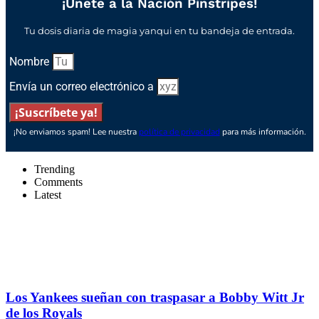
¡Únete a la Nación Pinstripes!
Tu dosis diaria de magia yanqui en tu bandeja de entrada.
Nombre
Envía un correo electrónico a
¡Suscríbete ya!
¡No enviamos spam! Lee nuestra
política de privacidad
para más información.
Trending
Comments
Latest
Los Yankees sueñan con traspasar a Bobby Witt Jr
de los Royals