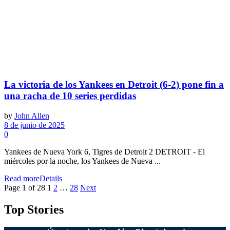
La victoria de los Yankees en Detroit (6-2) pone fin a
una racha de 10 series perdidas
by
John Allen
8 de junio de 2025
0
Yankees de Nueva York 6, Tigres de Detroit 2 DETROIT - El
miércoles por la noche, los Yankees de Nueva ...
Read more
Details
Page 1 of 28
1
2
…
28
Next
Top Stories