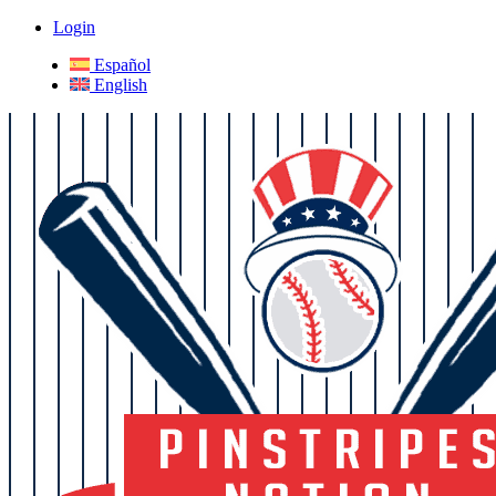
Login
Español
English