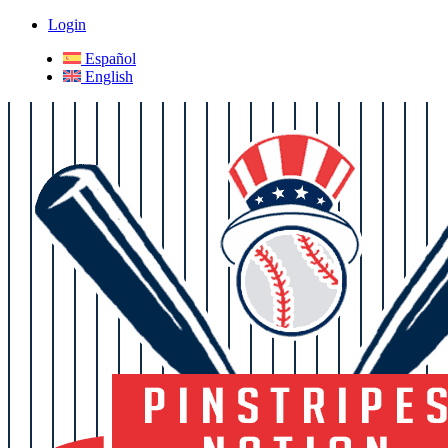
Login
Español
English