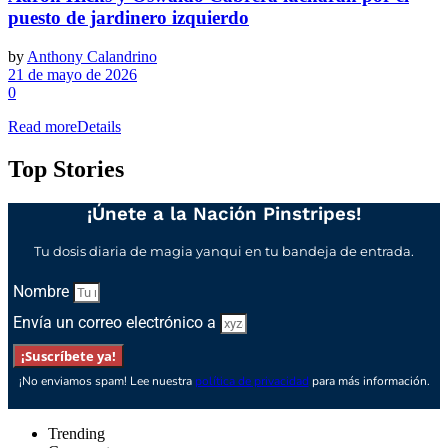
puesto de jardinero izquierdo
by
Anthony Calandrino
21 de mayo de 2026
0
Read more
Details
Top Stories
¡Únete a la Nación Pinstripes!
Tu dosis diaria de magia yanqui en tu bandeja de entrada.
Nombre
Envía un correo electrónico a
¡Suscríbete ya!
¡No enviamos spam! Lee nuestra
política de privacidad
para más información.
Trending