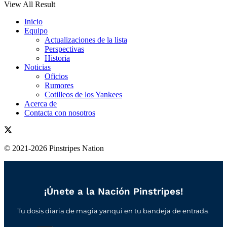
View All Result
Inicio
Equipo
Actualizaciones de la lista
Perspectivas
Historia
Noticias
Oficios
Rumores
Cotilleos de los Yankees
Acerca de
Contacta con nosotros
© 2021-2026 Pinstripes Nation
¡Únete a la Nación Pinstripes!
Tu dosis diaria de magia yanqui en tu bandeja de entrada.