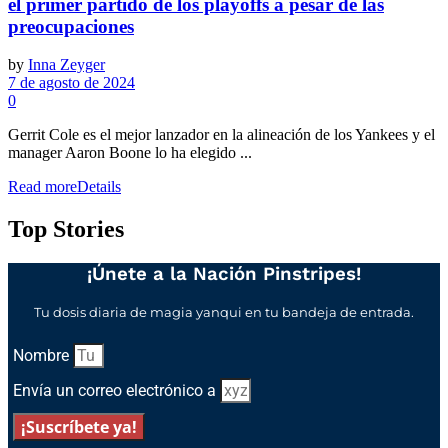
el primer partido de los playoffs a pesar de las
preocupaciones
by
Inna Zeyger
7 de agosto de 2024
0
Gerrit Cole es el mejor lanzador en la alineación de los Yankees y el
manager Aaron Boone lo ha elegido ...
Read more
Details
Top Stories
¡Únete a la Nación Pinstripes!
Tu dosis diaria de magia yanqui en tu bandeja de entrada.
Nombre
Envía un correo electrónico a
¡Suscríbete ya!