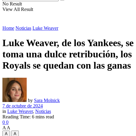
No Result
View All Result
Home
Noticias
Luke Weaver
Luke Weaver, de los Yankees, se
toma una dulce retribución, los
Royals se quedan con las ganas
by
Sara Molnick
7 de octubre de 2024
in
Luke Weaver
,
Noticias
Reading Time: 6 mins read
0
0
A
A
A
A