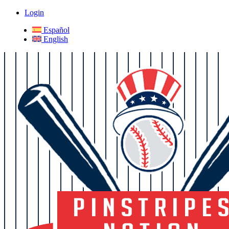
Login
Español
English