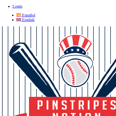
Login
Español
English