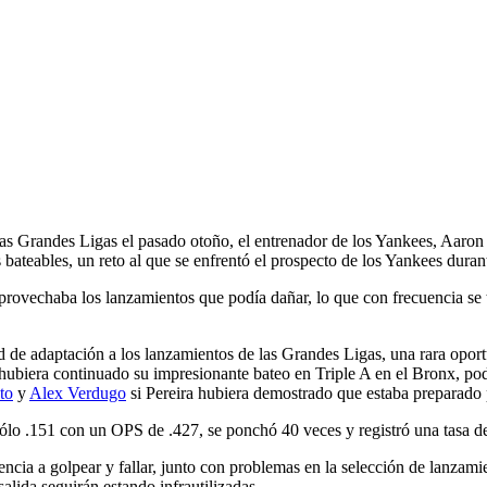
c
as Grandes Ligas el pasado otoño, el entrenador de los Yankees, Aaron 
 bateables, un reto al que se enfrentó el prospecto de los Yankees duran
vechaba los lanzamientos que podía dañar, lo que con frecuencia se tr
ad de adaptación a los lanzamientos de las Grandes Ligas, una rara opor
 hubiera continuado su impresionante bateo en Triple A en el Bronx, po
to
y
Alex Verdugo
si Pereira hubiera demostrado que estaba preparado p
sólo .151 con un OPS de .427, se ponchó 40 veces y registró una tasa d
dencia a golpear y fallar, junto con problemas en la selección de lanza
alida seguirán estando infrautilizadas.