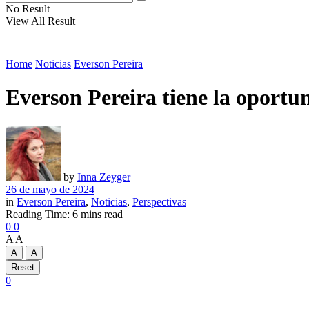
No Result
View All Result
Home
Noticias
Everson Pereira
Everson Pereira tiene la oportun
by
Inna Zeyger
26 de mayo de 2024
in
Everson Pereira
,
Noticias
,
Perspectivas
Reading Time: 6 mins read
0
0
A
A
A
A
Reset
0