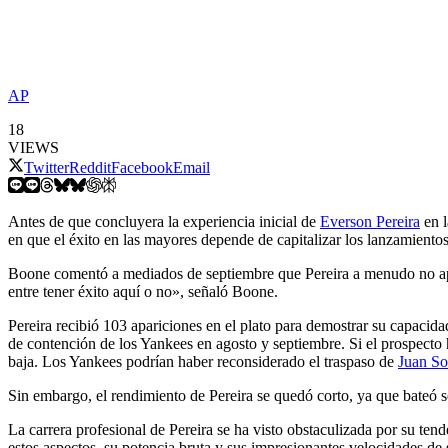
AP
18
VIEWS
Twitter
Reddit
Facebook
Email
Antes de que concluyera la experiencia inicial de
Everson Pereira
en l
en que el éxito en las mayores depende de capitalizar los lanzamientos
Boone comentó a mediados de septiembre que Pereira a menudo no apro
entre tener éxito aquí o no», señaló Boone.
Pereira recibió 103 apariciones en el plato para demostrar su capacid
de contención de los Yankees en agosto y septiembre. Si el prospecto
baja. Los Yankees podrían haber reconsiderado el traspaso de
Juan So
Sin embargo, el rendimiento de Pereira se quedó corto, ya que bateó 
La carrera profesional de Pereira se ha visto obstaculizada por su ten
estos aspectos, su potencia bruta y sus impresionantes velocidades de s