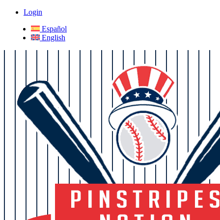
Login
Español
English