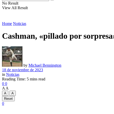
No Result
View All Result
Home
Noticias
Cashman, «pillado por sorpresa»
by
Michael Bennington
18 de noviembre de 2023
in
Noticias
Reading Time: 5 mins read
0
0
A
A
A
A
Reset
0