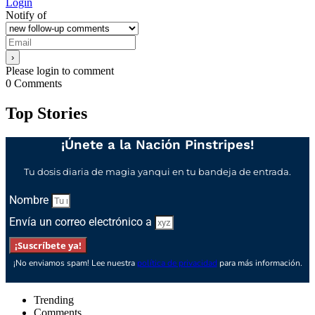
Login
Notify of
Please login to comment
0
Comments
Top Stories
¡Únete a la Nación Pinstripes!
Tu dosis diaria de magia yanqui en tu bandeja de entrada.
Nombre
Envía un correo electrónico a
¡Suscríbete ya!
¡No enviamos spam! Lee nuestra
política de privacidad
para más información.
Trending
Comments