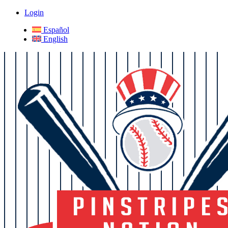
Login
Español
English