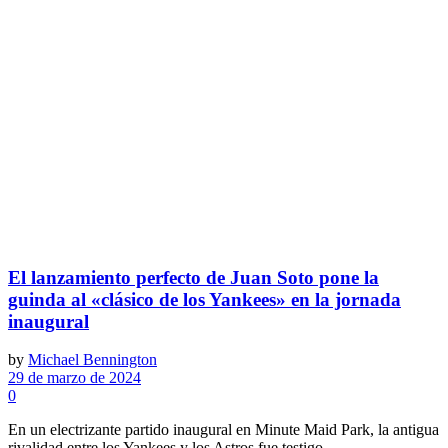
El lanzamiento perfecto de Juan Soto pone la
guinda al «clásico de los Yankees» en la jornada
inaugural
by
Michael Bennington
29 de marzo de 2024
0
En un electrizante partido inaugural en Minute Maid Park, la antigua
rivalidad entre los Yankees y los Astros fue testigo ...