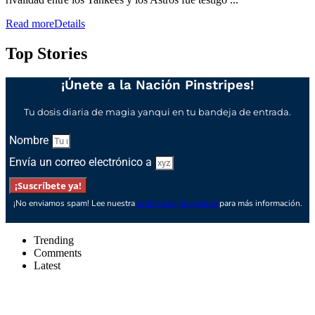
Read more
Details
Top Stories
¡Únete a la Nación Pinstripes!
Tu dosis diaria de magia yanqui en tu bandeja de entrada.
Nombre
Envía un correo electrónico a
¡Suscríbete ya!
¡No enviamos spam! Lee nuestra
política de privacidad
para más información.
Trending
Comments
Latest