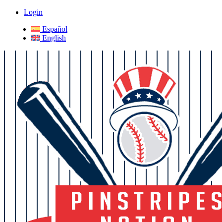
Login
Español
English