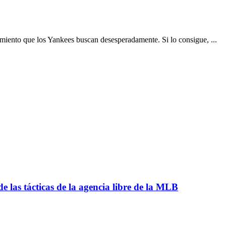
amiento que los Yankees buscan desesperadamente. Si lo consigue, ...
 las tácticas de la agencia libre de la MLB