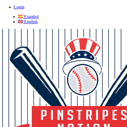
Login
Español
English