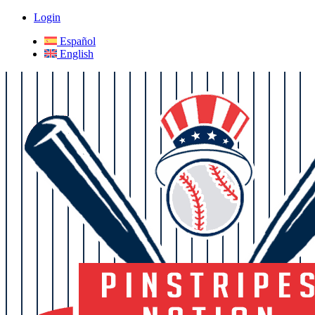
Login
Español
English