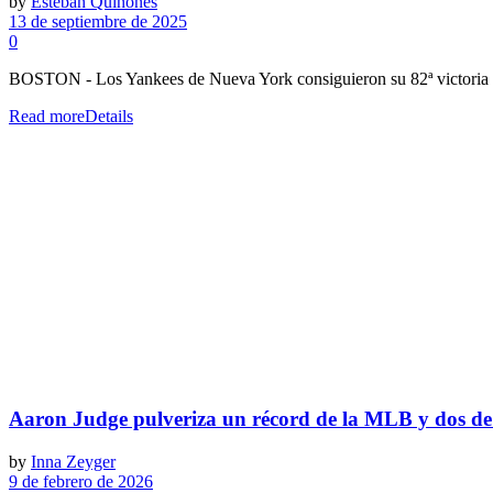
by
Esteban Quiñones
13 de septiembre de 2025
0
BOSTON - Los Yankees de Nueva York consiguieron su 82ª victoria de 
Read more
Details
Aaron Judge pulveriza un récord de la MLB y dos de
by
Inna Zeyger
9 de febrero de 2026