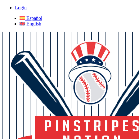
Login
Español
English