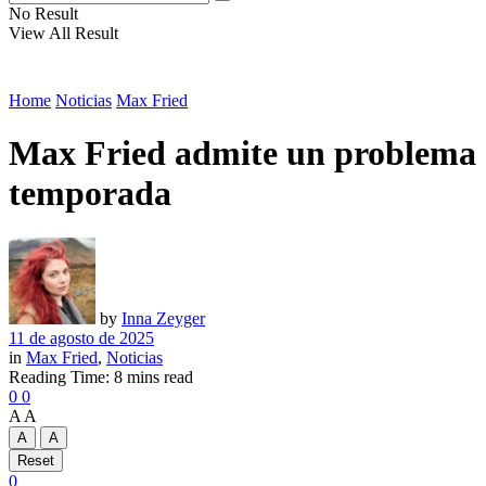
No Result
View All Result
Home
Noticias
Max Fried
Max Fried admite un problema al
temporada
by
Inna Zeyger
11 de agosto de 2025
in
Max Fried
,
Noticias
Reading Time: 8 mins read
0
0
A
A
A
A
Reset
0