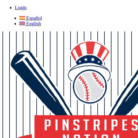
Login
Español
English