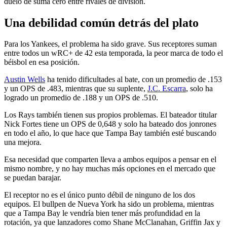
duelo de suma cero entre rivales de división.
Una debilidad común detrás del plato
Para los Yankees, el problema ha sido grave. Sus receptores suman
entre todos un wRC+ de 42 esta temporada, la peor marca de todo el
béisbol en esa posición.
Austin Wells
ha tenido dificultades al bate, con un promedio de .153
y un OPS de .483, mientras que su suplente,
J.C. Escarra
, solo ha
logrado un promedio de .188 y un OPS de .510.
Los Rays también tienen sus propios problemas. El bateador titular
Nick Fortes tiene un OPS de 0,648 y solo ha bateado dos jonrones
en todo el año, lo que hace que Tampa Bay también esté buscando
una mejora.
Esa necesidad que comparten lleva a ambos equipos a pensar en el
mismo nombre, y no hay muchas más opciones en el mercado que
se puedan barajar.
El receptor no es el único punto débil de ninguno de los dos
equipos. El bullpen de Nueva York ha sido un problema, mientras
que a Tampa Bay le vendría bien tener más profundidad en la
rotación, ya que lanzadores como Shane McClanahan, Griffin Jax y