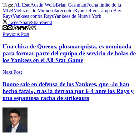
Tags:
AL Este
Austin Wells
Brian Cashman
Fecha límite de la
MLB
Mellizos de Minnesota
receptor
Ryan Jeffers
Tampa Bay
Rays
Yankees contra Rays
Yankees de Nueva York
Tweet
Share
Share
Send
Previous Post
Una chica de Queens, plusmarquista, es nominada
para formar parte del equipo de servicio de bolas de
los Yankees en el All-Star Game
Next Post
Boone sale en defensa de los Yankees, que «lo han
hecho fatal», tras la derrota por 6-4 ante los Rays y
una espantosa racha de strikeouts