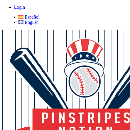
Login
Español
English