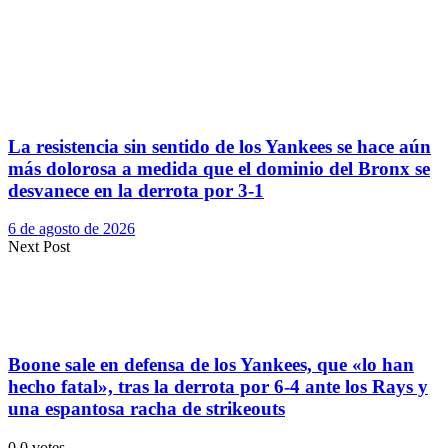
La resistencia sin sentido de los Yankees se hace aún
más dolorosa a medida que el dominio del Bronx se
desvanece en la derrota por 3-1
6 de agosto de 2026
Next Post
Boone sale en defensa de los Yankees, que «lo han
hecho fatal», tras la derrota por 6-4 ante los Rays y
una espantosa racha de strikeouts
0
0
votes