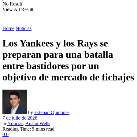
No Result
View All Result
Home
Noticias
Los Yankees y los Rays se
preparan para una batalla
entre bastidores por un
objetivo de mercado de fichajes
by
Esteban Quiñones
7 de julio de 2026
in
Noticias
,
Austin Wells
Reading Time: 5 mins read
0
0