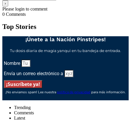
Please login to comment
0
Comments
Top Stories
¡Únete a la Nación Pinstripes!
Tu dosis diaria de magia yanqui en tu bandeja de entrada.
Nombre
Envía un correo electrónico a
¡Suscríbete ya!
¡No enviamos spam! Lee nuestra
política de privacidad
para más información.
Trending
Comments
Latest