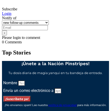
Subscribe
Login
Notify of
Please login to comment
0
Comments
Top Stories
¡Únete a la Nación Pinstripes!
Tu dosis diaria de magia yanqui en tu bandeja de entrada.
Nombre
Envía un correo electrónico a
¡Suscríbete ya!
¡No enviamos spam! Lee nuestra
política de privacidad
para más información.