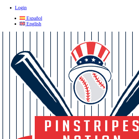
Login
Español
English