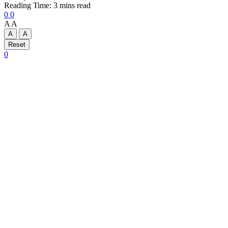
Reading Time: 3 mins read
0
0
A
A
A
A
Reset
0