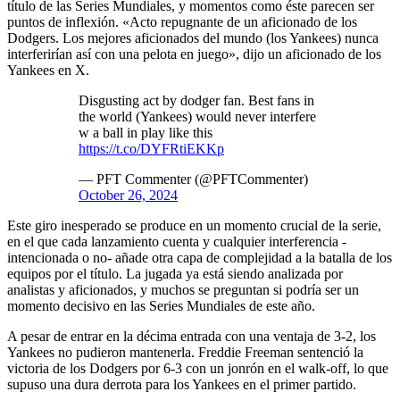
título de las Series Mundiales, y momentos como éste parecen ser
puntos de inflexión. «Acto repugnante de un aficionado de los
Dodgers. Los mejores aficionados del mundo (los Yankees) nunca
interferirían así con una pelota en juego», dijo un aficionado de los
Yankees en X.
Disgusting act by dodger fan. Best fans in
the world (Yankees) would never interfere
w a ball in play like this
https://t.co/DYFRtiEKKp
— PFT Commenter (@PFTCommenter)
October 26, 2024
Este giro inesperado se produce en un momento crucial de la serie,
en el que cada lanzamiento cuenta y cualquier interferencia -
intencionada o no- añade otra capa de complejidad a la batalla de los
equipos por el título. La jugada ya está siendo analizada por
analistas y aficionados, y muchos se preguntan si podría ser un
momento decisivo en las Series Mundiales de este año.
A pesar de entrar en la décima entrada con una ventaja de 3-2, los
Yankees no pudieron mantenerla. Freddie Freeman sentenció la
victoria de los Dodgers por 6-3 con un jonrón en el walk-off, lo que
supuso una dura derrota para los Yankees en el primer partido.