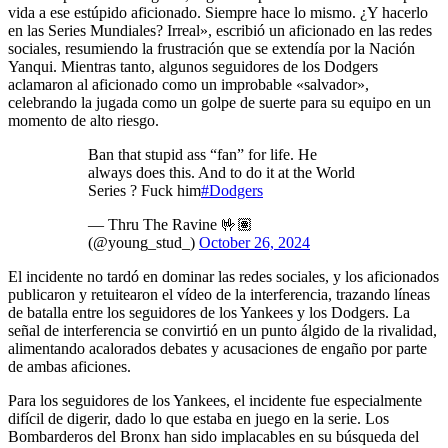
vida a ese estúpido aficionado. Siempre hace lo mismo. ¿Y hacerlo
en las Series Mundiales? Irreal», escribió un aficionado en las redes
sociales, resumiendo la frustración que se extendía por la Nación
Yanqui. Mientras tanto, algunos seguidores de los Dodgers
aclamaron al aficionado como un improbable «salvador»,
celebrando la jugada como un golpe de suerte para su equipo en un
momento de alto riesgo.
Ban that stupid ass “fan” for life. He
always does this. And to do it at the World
Series ? Fuck him
#Dodgers
— Thru The Ravine 🤟🏽
(@young_stud_)
October 26, 2024
El incidente no tardó en dominar las redes sociales, y los aficionados
publicaron y retuitearon el vídeo de la interferencia, trazando líneas
de batalla entre los seguidores de los Yankees y los Dodgers. La
señal de interferencia se convirtió en un punto álgido de la rivalidad,
alimentando acalorados debates y acusaciones de engaño por parte
de ambas aficiones.
Para los seguidores de los Yankees, el incidente fue especialmente
difícil de digerir, dado lo que estaba en juego en la serie. Los
Bombarderos del Bronx han sido implacables en su búsqueda del