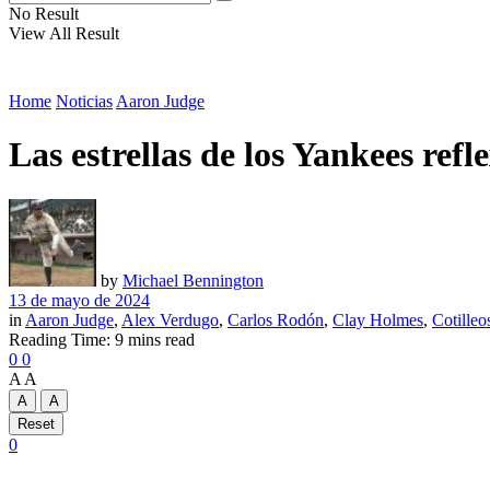
No Result
View All Result
Home
Noticias
Aaron Judge
Las estrellas de los Yankees ref
by
Michael Bennington
13 de mayo de 2024
in
Aaron Judge
,
Alex Verdugo
,
Carlos Rodón
,
Clay Holmes
,
Cotilleo
Reading Time: 9 mins read
0
0
A
A
A
A
Reset
0