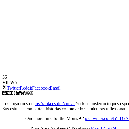
36
VIEWS
Twitter
Reddit
Facebook
Email
Los jugadores de
los Yankees de Nueva
York se pusieron toques espec
Sus estrellas comparten historias conmovedoras mientras reflexionan s
One more time for the Moms 🩷
pic.twitter.com/tYhD
— New York Yankees (@Yankees)
May 12, 2024