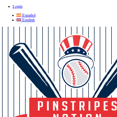
Login
Español
English