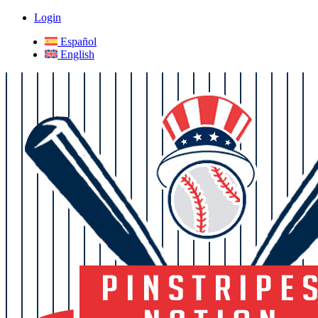
Login
Español
English