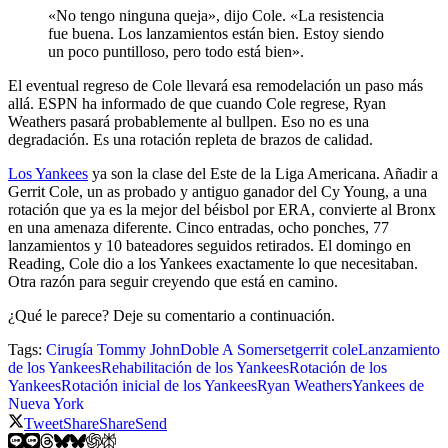
«No tengo ninguna queja», dijo Cole. «La resistencia
fue buena. Los lanzamientos están bien. Estoy siendo
un poco puntilloso, pero todo está bien».
El eventual regreso de Cole llevará esa remodelación un paso más
allá. ESPN ha informado de que cuando Cole regrese, Ryan
Weathers pasará probablemente al bullpen. Eso no es una
degradación. Es una rotación repleta de brazos de calidad.
Los Yankees
ya son la clase del Este de la Liga Americana. Añadir a
Gerrit Cole, un as probado y antiguo ganador del Cy Young, a una
rotación que ya es la mejor del béisbol por ERA, convierte al Bronx
en una amenaza diferente. Cinco entradas, ocho ponches, 77
lanzamientos y 10 bateadores seguidos retirados. El domingo en
Reading, Cole dio a los Yankees exactamente lo que necesitaban.
Otra razón para seguir creyendo que está en camino.
¿Qué le parece? Deje su comentario a continuación.
Tags:
Cirugía Tommy John
Doble A Somerset
gerrit cole
Lanzamiento
de los Yankees
Rehabilitación de los Yankees
Rotación de los
Yankees
Rotación inicial de los Yankees
Ryan Weathers
Yankees de
Nueva York
Tweet
Share
Share
Send