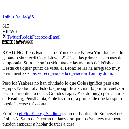
Talkin' Yanks@X
615
VIEWS
Twitter
Reddit
Facebook
Email
READING, Pensilvania – Los Yankees de Nueva York han estado
ganando sin Gerrit Cole. Llevan 22-11 en las primeras semanas de la
temporada. Su rotación ha sido una de las mejores del béisbol.
Desde cualquier punto de vista, el Bronx se las ha arreglado muy
bien mientras
su as se recupera de la operación Tommy John
.
Pero los Yankees no han olvidado lo que Cole significa para este
equipo. No han olvidado lo que significará cuando por fin vuelva a
pisar un montículo de las Grandes Ligas. Y el domingo por la tarde
en Reading, Pensilvania, Cole les dio otra prueba de que la espera
puede hacerse más corta.
Entró en
el FirstEnergy Stadium
como un Patriota de Somerset de
Doble-A. Salió de él como un lanzador que los Yankees realmente
pueden empezar a hablar de traer a casa.