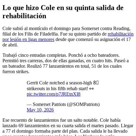
Lo que hizo Cole en su quinta salida de
rehabilitación
Cole subió al montículo el domingo para Somerset contra Reading,
filial de los Filis de Filadelfia. Fue su quinto partido de
rehabilitación
por lesión en ligas menores
desde que comenzó su asignación el 17
de abril.
Trabajó cinco entradas completas. Ponchó a ocho bateadores.
Permitió tres carreras, dos de ellas ganadas, en cuatro hits. Paseó a
un bateador. Realizó 77 lanzamientos en total, 51 de los cuales
fueron strikes.
Gerrit Cole notched a season-high 8⃣
strikeouts in his fifth rehab start! 👀
pic.twitter.com/p7JREtnXI8
— Somerset Patriots (@SOMPatriots)
May 10, 2026
Ese recuento de lanzamientos fue un salto notable. Cole había
lanzado 69 lanzamientos en su cuarta salida el martes pasado. Llegar
a 77 el domingo formaba parte del plan. Cada salida le ha llevado