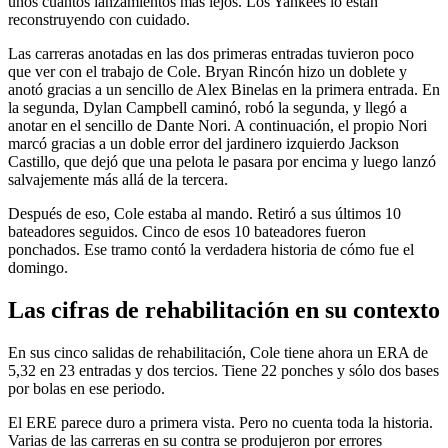
unos cuantos lanzamientos más lejos. Los Yankees lo están
reconstruyendo con cuidado.
Las carreras anotadas en las dos primeras entradas tuvieron poco
que ver con el trabajo de Cole. Bryan Rincón hizo un doblete y
anotó gracias a un sencillo de Alex Binelas en la primera entrada. En
la segunda, Dylan Campbell caminó, robó la segunda, y llegó a
anotar en el sencillo de Dante Nori. A continuación, el propio Nori
marcó gracias a un doble error del jardinero izquierdo Jackson
Castillo, que dejó que una pelota le pasara por encima y luego lanzó
salvajemente más allá de la tercera.
Después de eso, Cole estaba al mando. Retiró a sus últimos 10
bateadores seguidos. Cinco de esos 10 bateadores fueron
ponchados. Ese tramo contó la verdadera historia de cómo fue el
domingo.
Las cifras de rehabilitación en su contexto
En sus cinco salidas de rehabilitación, Cole tiene ahora un ERA de
5,32 en 23 entradas y dos tercios. Tiene 22 ponches y sólo dos bases
por bolas en ese periodo.
El ERE parece duro a primera vista. Pero no cuenta toda la historia.
Varias de las carreras en su contra se produjeron por errores