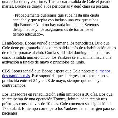
una fecha de regreso firme. Tras la cuarta salida de Cole el pasado
martes, Boone se dirigió a los periodistas y dejó clara su postura.
«Probablemente queremos que suba hasta una cierta
cantidad y que repita eso incluso una vez que suba»,
dijo Boone. «Aquí no hay nada inminente. Seremos
disciplinados y nos aseguraremos de tomarnos el
tiempo adecuado».
El miércoles, Boone volvió a informar a los periodistas. Dijo que
Cole tiene programadas dos o tres salidas más de rehabilitación antes
de reincorporarse al club. Con la salida del domingo en los libros
como la salida número cinco, los Yankees se encaminan hacia una
activación a finales de mayo o principios de junio.
CBS Sports señaló que Boone espera que Cole necesite
al menos
dos partidos más
. Eso supondría que su regreso más temprano se
produciría entre el 24 y el 28 de mayo, siempre que no haya
contratiempos.
Los lanzadores en rehabilitación están limitados a 30 días. Los que
se recuperan de una operación Tommy John pueden recibir tres
prórrogas consecutivas de 10 días. Cole comenzó su asignación el
17 de abril. El tiempo corre, pero los Yankees tienen margen para ser
pacientes.