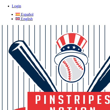
Login
Español
English