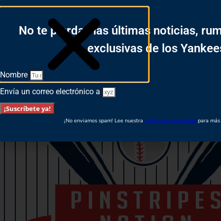
Login
No te pierdas las últimas noticias, ru
Español
English
exclusivas de los Yankee
Nombre
Envía un correo electrónico a
¡Suscríbete ya!
¡No enviamos spam! Lee nuestra
política de privacidad
para más 