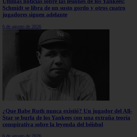
Últimas noticias sobre las lesiones de los Yankees:
Schmidt se libra de un susto gordo y otros cuatro
jugadores siguen adelante
6 de agosto de 2026
¿Que Babe Ruth nunca existió? Un jugador del All-
Star se burla de los Yankees con una extraña teoría
conspirativa sobre la leyenda del béisbol
6 de agosto de 2026