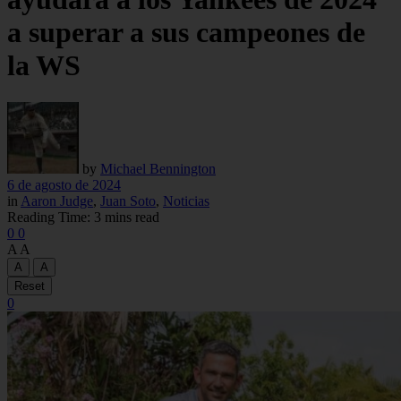
a superar a sus campeones de
la WS
by
Michael Bennington
6 de agosto de 2024
in
Aaron Judge
,
Juan Soto
,
Noticias
Reading Time: 3 mins read
0
0
A
A
A
A
Reset
0