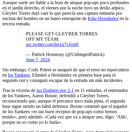
Aunque suele ser fiable a la hora de atrapar pop-ups poco profundos
en el jardín derecho, el viernes por la noche tuvo un desliz atípico.
Gleyber Torres dejó caer lo que parecía una captura rutinaria por
encima del hombro en un bateo emergente de
Kike Hernández
en la
tercera entrada.
PLEASE GET GLEYBER TORRES
OFF MY TEAM.
pic.twitter.com/lm1q7vJcmS
— Patrick Hennessy (@UnhingedPatrick)
June 7, 2024
Sin embargo, Cody Poteet se aseguró de que el error no repercutiera
en
los Yankees
. Eliminó a Hernández en primera base para el
segundo out y consiguió escapar de la entrada sin más incidentes.
Tras la victoria de
los Dodgers por 2-1
en 11 entradas, el entrenador
de los Yankees, Aaron Boone, defendió a Gleyber Torres,
reconociendo que, aunque el percance tuvo mala pinta, el segunda
base sigue siendo un hábil defensor. Boone comentó que el jugador
de los Yankees «es tan buen receptor de pop-ups como hemos
tenido», pero admitió: «Cada vez que va a atrapar uno, digo: ‘Ahh’,
porque no es como yo lo haría».