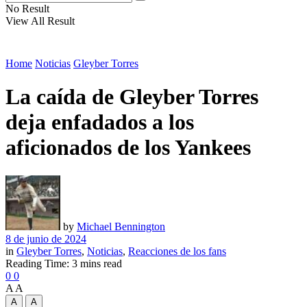
No Result
View All Result
Home
Noticias
Gleyber Torres
La caída de Gleyber Torres
deja enfadados a los
aficionados de los Yankees
by
Michael Bennington
8 de junio de 2024
in
Gleyber Torres
,
Noticias
,
Reacciones de los fans
Reading Time: 3 mins read
0
0
A
A
A
A