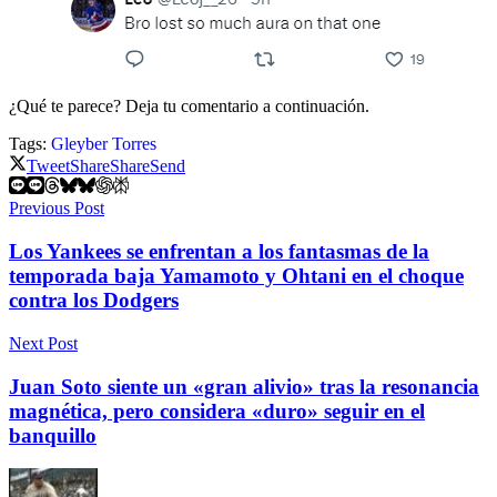
¿Qué te parece? Deja tu comentario a continuación.
Tags:
Gleyber Torres
Tweet
Share
Share
Send
Previous Post
Los Yankees se enfrentan a los fantasmas de la
temporada baja Yamamoto y Ohtani en el choque
contra los Dodgers
Next Post
Juan Soto siente un «gran alivio» tras la resonancia
magnética, pero considera «duro» seguir en el
banquillo