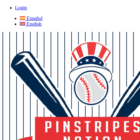
Login
Español
English