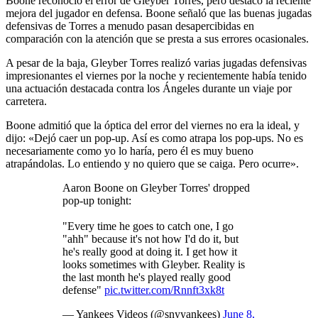
Boone reconoció el error de Gleyber Torres, pero destacó la reciente
mejora del jugador en defensa. Boone señaló que las buenas jugadas
defensivas de Torres a menudo pasan desapercibidas en
comparación con la atención que se presta a sus errores ocasionales.
A pesar de la baja, Gleyber Torres realizó varias jugadas defensivas
impresionantes el viernes por la noche y recientemente había tenido
una actuación destacada contra los Ángeles durante un viaje por
carretera.
Boone admitió que la óptica del error del viernes no era la ideal, y
dijo: «Dejó caer un pop-up. Así es como atrapa los pop-ups. No es
necesariamente como yo lo haría, pero él es muy bueno
atrapándolas. Lo entiendo y no quiero que se caiga. Pero ocurre».
Aaron Boone on Gleyber Torres' dropped
pop-up tonight:
"Every time he goes to catch one, I go
"ahh" because it's not how I'd do it, but
he's really good at doing it. I get how it
looks sometimes with Gleyber. Reality is
the last month he's played really good
defense"
pic.twitter.com/Rnnft3xk8t
— Yankees Videos (@snyyankees)
June 8,