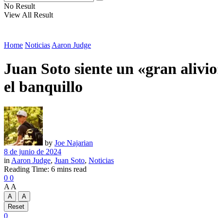
No Result
View All Result
Home
Noticias
Aaron Judge
Juan Soto siente un «gran alivio
el banquillo
by
Joe Najarian
8 de junio de 2024
in
Aaron Judge
,
Juan Soto
,
Noticias
Reading Time: 6 mins read
0
0
A
A
A
A
Reset
0