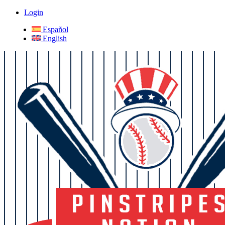
Login
Español
English