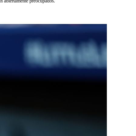
o
tán abiertamente preocupados.