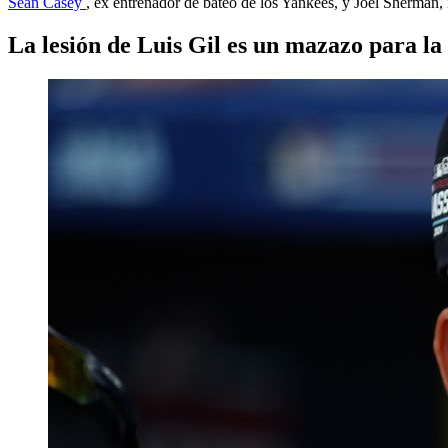
Sean Casey
, ex entrenador de bateo de los Yankees, y Joel Sherman, 
La lesión de Luis Gil es un mazazo para la