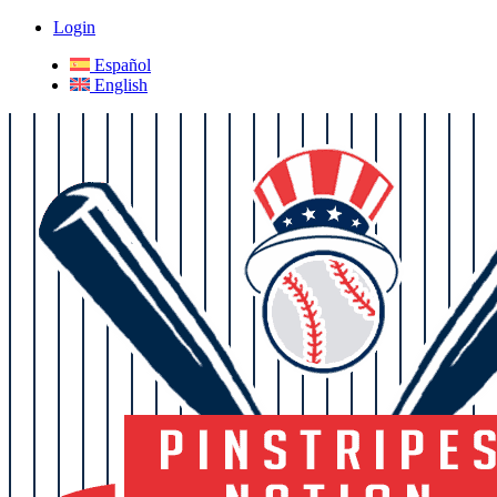
Login
Español
English