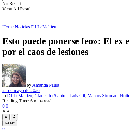
No Result
View All Result
Home
Noticias
DJ LeMahieu
Esto puede ponerse feo»: El ex e
por el caos de lesiones
by
Amanda Paula
21 de mayo de 2026
in
DJ LeMahieu
,
Giancarlo Stanton
,
Luis Gil
,
Marcus Stroman
,
Notic
Reading Time: 6 mins read
0
0
A
A
A
A
Reset
0