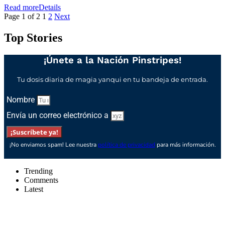
Read more
Details
Page 1 of 2
1
2
Next
Top Stories
¡Únete a la Nación Pinstripes!
Tu dosis diaria de magia yanqui en tu bandeja de entrada.
Nombre
Envía un correo electrónico a
¡Suscríbete ya!
¡No enviamos spam! Lee nuestra
política de privacidad
para más información.
Trending
Comments
Latest