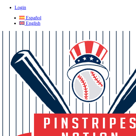
Login
Español
English