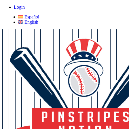
Login
Español
English