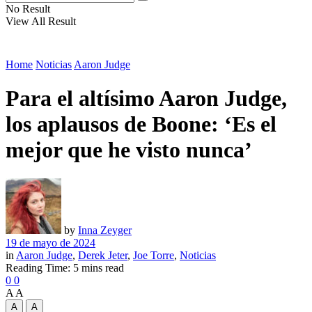
No Result
View All Result
Home
Noticias
Aaron Judge
Para el altísimo Aaron Judge,
los aplausos de Boone: ‘Es el
mejor que he visto nunca’
by
Inna Zeyger
19 de mayo de 2024
in
Aaron Judge
,
Derek Jeter
,
Joe Torre
,
Noticias
Reading Time: 5 mins read
0
0
A
A
A
A