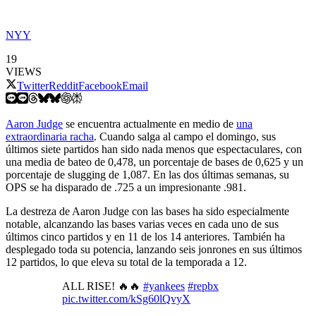
NYY
19
VIEWS
Twitter
Reddit
Facebook
Email
Aaron Judge
se encuentra actualmente en medio de
una
extraordinaria racha
. Cuando salga al campo el domingo, sus
últimos siete partidos han sido nada menos que espectaculares, con
una media de bateo de 0,478, un porcentaje de bases de 0,625 y un
porcentaje de slugging de 1,087. En las dos últimas semanas, su
OPS se ha disparado de .725 a un impresionante .981.
La destreza de Aaron Judge con las bases ha sido especialmente
notable, alcanzando las bases varias veces en cada uno de sus
últimos cinco partidos y en 11 de los 14 anteriores. También ha
desplegado toda su potencia, lanzando seis jonrones en sus últimos
12 partidos, lo que eleva su total de la temporada a 12.
ALL RISE! 🔥🔥
#yankees
#repbx
pic.twitter.com/kSg60lQvyX