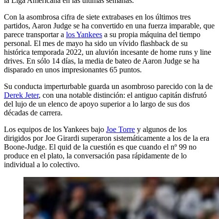
la Liga Americana en las últimas semanas.
Con la asombrosa cifra de siete extrabases en los últimos tres
partidos, Aaron Judge se ha convertido en una fuerza imparable, que
parece transportar a
los Yankees
a su propia máquina del tiempo
personal. El mes de mayo ha sido un vívido flashback de su
histórica temporada 2022, un aluvión incesante de home runs y line
drives. En sólo 14 días, la media de bateo de Aaron Judge se ha
disparado en unos impresionantes 65 puntos.
Su conducta imperturbable guarda un asombroso parecido con la de
Derek Jeter
, con una notable distinción: el antiguo capitán disfrutó
del lujo de un elenco de apoyo superior a lo largo de sus dos
décadas de carrera.
Los equipos de los Yankees bajo
Joe Torre
y algunos de los
dirigidos por Joe Girardi superaron sistemáticamente a los de la era
Boone-Judge. El quid de la cuestión es que cuando el nº 99 no
produce en el plato, la conversación pasa rápidamente de lo
individual a lo colectivo.