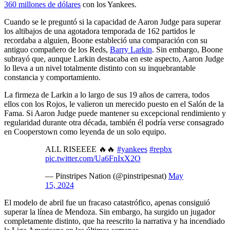
360 millones de dólares
con los Yankees.
Cuando se le preguntó si la capacidad de Aaron Judge para superar
los altibajos de una agotadora temporada de 162 partidos le
recordaba a alguien, Boone estableció una comparación con su
antiguo compañero de los Reds,
Barry Larkin
. Sin embargo, Boone
subrayó que, aunque Larkin destacaba en este aspecto, Aaron Judge
lo lleva a un nivel totalmente distinto con su inquebrantable
constancia y comportamiento.
La firmeza de Larkin a lo largo de sus 19 años de carrera, todos
ellos con los Rojos, le valieron un merecido puesto en el Salón de la
Fama. Si Aaron Judge puede mantener su excepcional rendimiento y
regularidad durante otra década, también él podría verse consagrado
en Cooperstown como leyenda de un solo equipo.
ALL RISEEEE 🔥🔥
#yankees
#repbx
pic.twitter.com/Ua6FnIxX2O
— Pinstripes Nation (@pinstripesnat)
May
15, 2024
El modelo de abril fue un fracaso catastrófico, apenas consiguió
superar la línea de Mendoza. Sin embargo, ha surgido un jugador
completamente distinto, que ha reescrito la narrativa y ha incendiado