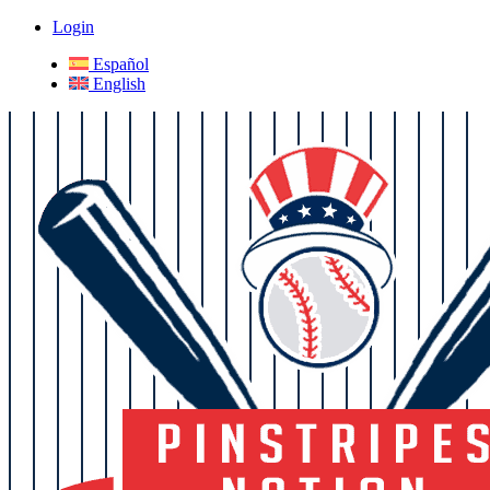
Login
Español
English