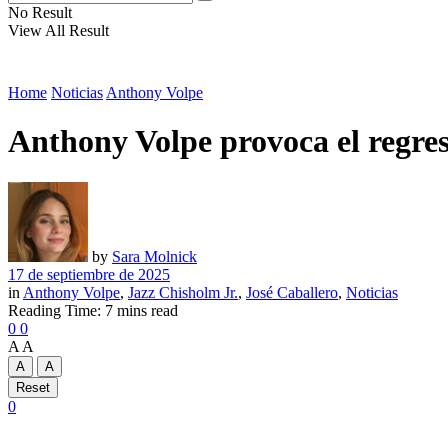
No Result
View All Result
Home
Noticias
Anthony Volpe
Anthony Volpe provoca el regreso
by
Sara Molnick
17 de septiembre de 2025
in
Anthony Volpe
,
Jazz Chisholm Jr.
,
José Caballero
,
Noticias
Reading Time: 7 mins read
0
0
A
A
A
A
Reset
0