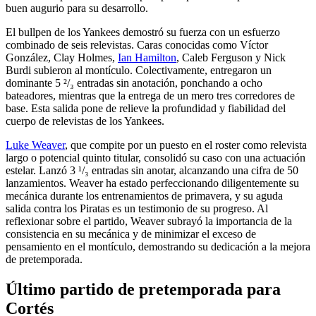
buen augurio para su desarrollo.
El bullpen de los Yankees demostró su fuerza con un esfuerzo
combinado de seis relevistas. Caras conocidas como Víctor
González, Clay Holmes,
Ian Hamilton
, Caleb Ferguson y Nick
Burdi subieron al montículo. Colectivamente, entregaron un
dominante 5 ²/₃ entradas sin anotación, ponchando a ocho
bateadores, mientras que la entrega de un mero tres corredores de
base. Esta salida pone de relieve la profundidad y fiabilidad del
cuerpo de relevistas de los Yankees.
Luke Weaver
, que compite por un puesto en el roster como relevista
largo o potencial quinto titular, consolidó su caso con una actuación
estelar. Lanzó 3 ¹/₃ entradas sin anotar, alcanzando una cifra de 50
lanzamientos. Weaver ha estado perfeccionando diligentemente su
mecánica durante los entrenamientos de primavera, y su aguda
salida contra los Piratas es un testimonio de su progreso. Al
reflexionar sobre el partido, Weaver subrayó la importancia de la
consistencia en su mecánica y de minimizar el exceso de
pensamiento en el montículo, demostrando su dedicación a la mejora
de pretemporada.
Último partido de pretemporada para
Cortés