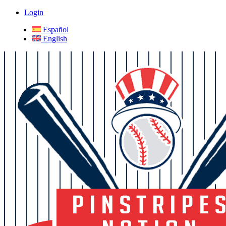
Login
Español
English