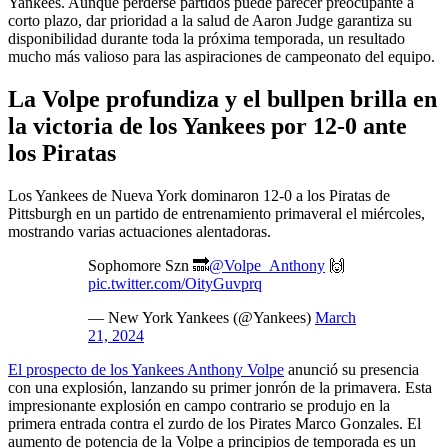
Yankees. Aunque perderse partidos puede parecer preocupante a
corto plazo, dar prioridad a la salud de Aaron Judge garantiza su
disponibilidad durante toda la próxima temporada, un resultado
mucho más valioso para las aspiraciones de campeonato del equipo.
La Volpe profundiza y el bullpen brilla en
la victoria de los Yankees por 12-0 ante
los Piratas
Los Yankees de Nueva York dominaron 12-0 a los Piratas de
Pittsburgh en un partido de entrenamiento primaveral el miércoles,
mostrando varias actuaciones alentadoras.
Sophomore Szn 🔜
@Volpe_Anthony
🙌
pic.twitter.com/OityGuvprq
— New York Yankees (@Yankees)
March
21, 2024
El prospecto de los Yankees Anthony Volpe
anunció su presencia
con una explosión, lanzando su primer jonrón de la primavera. Esta
impresionante explosión en campo contrario se produjo en la
primera entrada contra el zurdo de los Pirates Marco Gonzales. El
aumento de potencia de la Volpe a principios de temporada es un