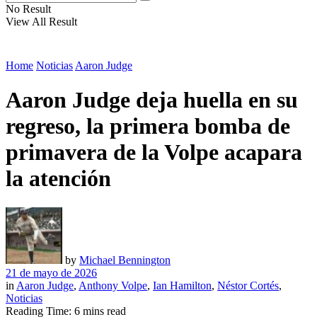
No Result
View All Result
Home
Noticias
Aaron Judge
Aaron Judge deja huella en su
regreso, la primera bomba de
primavera de la Volpe acapara
la atención
by
Michael Bennington
21 de mayo de 2026
in
Aaron Judge
,
Anthony Volpe
,
Ian Hamilton
,
Néstor Cortés
,
Noticias
Reading Time: 6 mins read