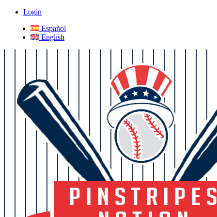
Login
Español
English