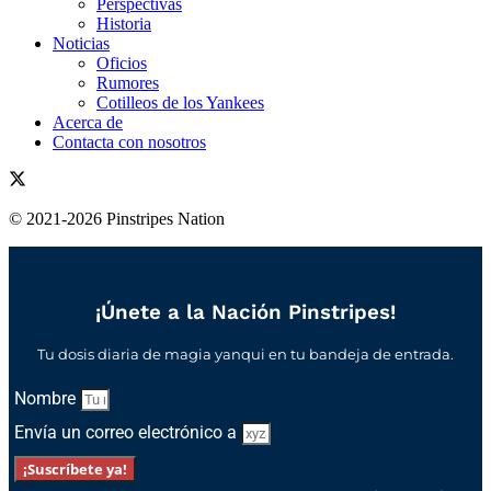
Perspectivas
Historia
Noticias
Oficios
Rumores
Cotilleos de los Yankees
Acerca de
Contacta con nosotros
© 2021-2026 Pinstripes Nation
¡Únete a la Nación Pinstripes!
Tu dosis diaria de magia yanqui en tu bandeja de entrada.
Nombre
Envía un correo electrónico a
¡Suscríbete ya!