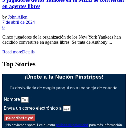
en agentes libres
by
John Allen
7 de abril de 2024
0
Cinco jugadores de la organización de los New York Yankees han
decidido convertirse en agentes libres. Se trata de Anthony ...
Read more
Details
Top Stories
¡Únete a la Nación Pinstripes!
Tu dosis diaria de magia yanqui en tu bandeja de entrada.
Nombre
Envía un correo electrónico a
¡Suscríbete ya!
¡No enviamos spam! Lee nuestra
política de privacidad
para más información.