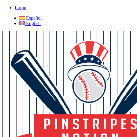
Login
Español
English