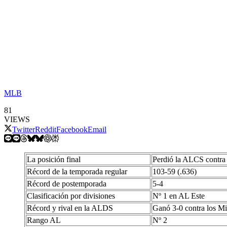
MLB
81
VIEWS
Twitter
Reddit
Facebook
Email
La posición final
Perdió la ALCS contra 
Récord de la temporada regular
103-59 (.636)
Récord de postemporada
5-4
Clasificación por divisiones
Nº 1 en AL Este
Récord y rival en la ALDS
Ganó 3-0 contra los M
Rango AL
Nº 2