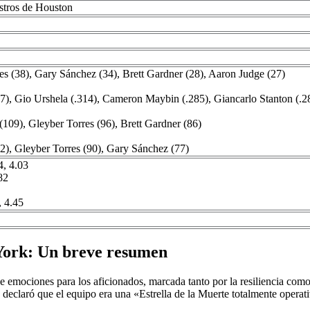
c
Astros de Houston
es (38), Gary Sánchez (34), Brett Gardner (28), Aaron Judge (27)
, Gio Urshela (.314), Cameron Maybin (.285), Giancarlo Stanton (.28
109), Gleyber Torres (96), Brett Gardner (86)
), Gleyber Torres (90), Gary Sánchez (77)
, 4.03
82
, 4.45
York: Un breve resumen
 emociones para los aficionados, marcada tanto por la resiliencia como p
claró que el equipo era una «Estrella de la Muerte totalmente operat