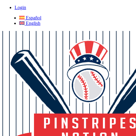
Login
Español
English