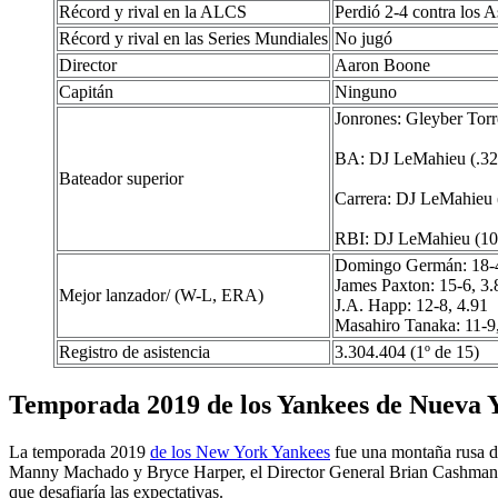
Récord y rival en la ALCS
Perdió 2-4 contra los 
Récord y rival en las Series Mundiales
No jugó
Director
Aaron Boone
Capitán
Ninguno
Jonrones: Gleyber Torr
BA: DJ LeMahieu (.327)
Bateador superior
Carrera: DJ LeMahieu (
RBI: DJ LeMahieu (102
Domingo Germán: 18-4
James Paxton: 15-6, 3.
Mejor lanzador/ (W-L, ERA)
J.A. Happ: 12-8, 4.91
Masahiro Tanaka: 11-9
Registro de asistencia
3.304.404 (1º de 15)
Temporada 2019 de los Yankees de Nueva 
La temporada 2019
de los New York Yankees
fue una montaña rusa de
Manny Machado y Bryce Harper, el Director General Brian Cashman de
que desafiaría las expectativas.