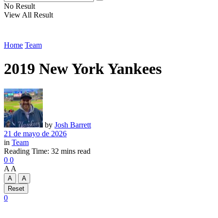
No Result
View All Result
Home
Team
2019 New York Yankees
by
Josh Barrett
21 de mayo de 2026
in
Team
Reading Time: 32 mins read
0
0
A
A
A
A
Reset
0