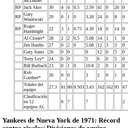
McDaniel
RP
Jack Aker
30
4
4
0.5
2.59
41
0
20
0
Gary
RP
29
0
1
0
3.28
24
0
8
0
Waslewski
Roger
RP
22
3
1
0.75
4.39
18
0
14
0
Hambright
Al Closter*
28
2
2
0.5
5.08
14
1
1
0
Jim Hardin
27
0
2
0
5.08
12
3
3
0
Gary Jones
26
0
0
9
12
0
5
0
Terry Ley*
24
0
0
5
6
0
5
0
Bill Burbach
23
0
1
0
10.8
2
0
1
0
Rob
26
0
0
3
2
0
1
0
Gardner*
Totales del
27.3
81
80
0.503
3.43
162
162
95
67
equipo
Clasificación
en 12
6
7
7
2
equipos AL
Yankees de Nueva York de 1971: Récord
contra rivales/ Divisiones de equipo