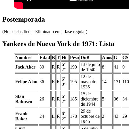
Postemporada
(No se clasificó – Eliminado en la fase regular)
Yankees de Nueva York de 1971: Lista
Nombre
Edad
B
T
Ht
Peso
DoB
Años
G
GS
6′
13 de julio
Jack Aker
30
R
R
190
8
41
0
2″
de 1940
12 de
6′
Felipe Alou
36
R
R
195
mayo de
14
131
110
0″
1935
15 de
Stan
6′
26
R
R
185
diciembre
5
36
34
Bahnsen
2″
de 1944
29 de
Frank
6′
24
L
R
178
octubre de
2
43
29
Baker
2″
1946
Curt
6′
5 de julio