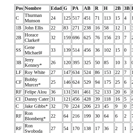
Pos
Nombre
Edad
G
PA
AB
R
H
2B
3B
Thurman
C
24
125
517
451
71
113
15
4
Munson
1B
John Ellis
22
83
271
238
16
58
12
1
Horace
2B
32
159
696
625
76
156
23
7
Clarke#
Gene
SS
33
139
514
456
36
102
15
0
Michael#
Jerry
3B
26
120
395
325
50
85
10
3
Kenney*
LF
Roy White
27
147
634
524
86
153
22
7
Bobby
CF
25
146
624
529
94
175
25
6
Murcer*
RF
Felipe Alou
36
131
501
461
52
133
20
6
CI
Danny Cater
31
121
456
428
39
118
16
5
C
Jake Gibbs*
32
70
224
206
23
45
9
0
Ron
RF
22
64
216
199
30
64
6
2
Blomberg*
Ron
RF
27
54
170
138
17
36
2
1
Swoboda