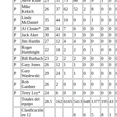
P
Steve Kline
23
31
75
66
6
9
1
0
Mike
P
26
37
62
52
2
8
0
0
Kekich
Lindy
P
35
44
10
9
0
1
0
0
McDaniel
P
Al Closter*
28
14
7
6
0
0
0
0
P
Jack Aker
30
41
6
3
0
0
0
0
P
Jim Hardin
27
12
4
4
0
0
0
0
Roger
P
22
18
2
2
0
1
0
0
Hambright
P
Bill Burbach
23
2
2
2
0
0
0
0
P
Gary Jones
26
12
1
1
0
0
0
0
Gary
P
29
24
1
1
0
0
0
0
Waslewski
Rob
P
26
2
0
0
0
0
0
0
Gardner
P
Terry Ley*
24
6
0
0
0
0
0
0
Totales del
28.5
162
6165
5413
648
1377
195
43
equipo
Clasificación
en 12
6
6
5
8
1