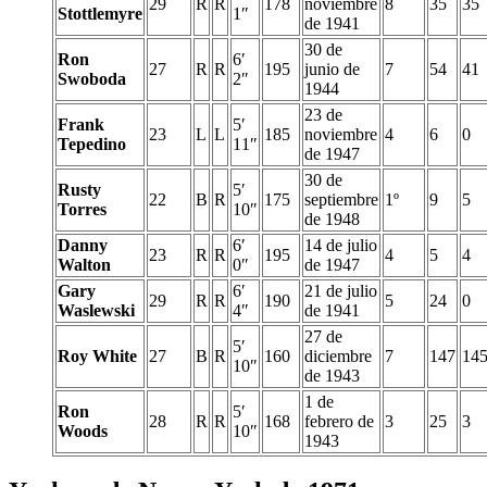
29
R
R
178
noviembre
8
35
35
Stottlemyre
1″
de 1941
30 de
Ron
6′
27
R
R
195
junio de
7
54
41
Swoboda
2″
1944
23 de
Frank
5′
23
L
L
185
noviembre
4
6
0
Tepedino
11″
de 1947
30 de
Rusty
5′
22
B
R
175
septiembre
1º
9
5
Torres
10″
de 1948
Danny
6′
14 de julio
23
R
R
195
4
5
4
Walton
0″
de 1947
Gary
6′
21 de julio
29
R
R
190
5
24
0
Waslewski
4″
de 1941
27 de
5′
Roy White
27
B
R
160
diciembre
7
147
14
10″
de 1943
1 de
Ron
5′
28
R
R
168
febrero de
3
25
3
Woods
10″
1943