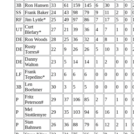
3B
Ron Hansen
33
61
159
145
6
30
3
0
SS
Frank Baker
24
43
98
79
9
11
2
0
RF
Jim Lyttle*
25
49
97
86
7
17
5
0
Curt
UT
27
21
39
36
4
7
1
0
Blefary*
DE
Ron Woods
28
25
36
32
4
8
1
0
Rusty
DE
22
9
26
26
5
10
3
0
Torres#
Danny
DE
23
5
14
14
1
2
0
0
Walton
Frank
LF
23
6
6
6
0
0
0
0
Tepedino*
Len
3B
30
3
5
5
0
0
0
0
Boehmer
Fritz
P
29
37
106
85
2
7
1
0
Peterson#
Mel
P
29
35
103
94
6
16
1
0
Stottlemyre
Stan
P
26
36
88
79
6
12
2
1
Bahnsen