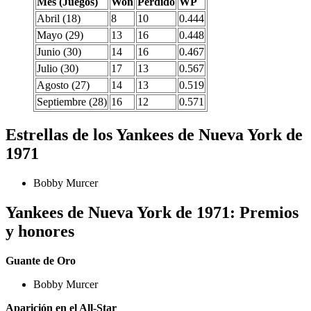
Mes (Juegos)
Won
Perdido
WP
Abril (18)
8
10
0.444
Mayo (29)
13
16
0.448
Junio (30)
14
16
0.467
Julio (30)
17
13
0.567
Agosto (27)
14
13
0.519
Septiembre (28)
16
12
0.571
Estrellas de los Yankees de Nueva York de
1971
Bobby Murcer
Yankees de Nueva York de 1971: Premios
y honores
Guante de Oro
Bobby Murcer
Aparición en el All-Star