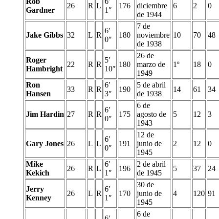
Rob
6′
26
R
L
176
diciembre
6
2
0
Gardner
1″
de 1944
7 de
6′
Jake Gibbs
32
L
R
180
noviembre
10
70
48
0″
de 1938
26 de
Roger
5′
22
R
R
180
marzo de
1º
18
0
Hambright
10″
1949
Ron
6′
5 de abril
33
R
R
190
14
61
34
Hansen
3″
de 1938
6 de
6′
Jim Hardin
27
R
R
175
agosto de
5
12
3
0″
1943
12 de
6′
Gary Jones
26
L
L
191
junio de
2
12
0
0″
1945
Mike
6′
2 de abril
26
R
L
196
5
37
24
Kekich
1″
de 1945
30 de
Jerry
6′
26
L
R
170
junio de
4
120
91
Kenney
1″
1945
6 de
6′