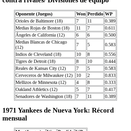
Oponente (Juegos)
Won
Perdido
WP
Orioles de Baltimore (18)
7
11
0.389
Medias Rojas de Boston (18)
11
7
0.611
Ángeles de California (12)
6
6
0.500
Medias Blancas de Chicago
7
5
0.583
(12)
Indios de Cleveland (18)
10
8
0.556
Tigres de Detroit (18)
8
10
0.444
Reales de Kansas City (12)
7
5
0.583
Cerveceros de Milwaukee (12)
10
2
0.833
Mellizos de Minnesota (12)
4
8
0.333
Oakland Athletics (12)
5
7
0.417
Senadores de Washington (18)
7
11
0.389
1971 Yankees de Nueva York: Récord
mensual