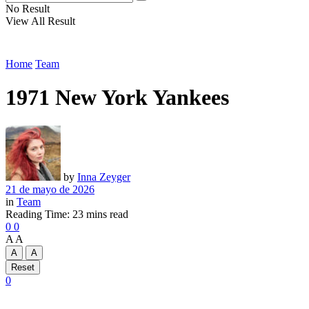
No Result
View All Result
Home
Team
1971 New York Yankees
by
Inna Zeyger
21 de mayo de 2026
in
Team
Reading Time: 23 mins read
0
0
A
A
A
A
Reset
0