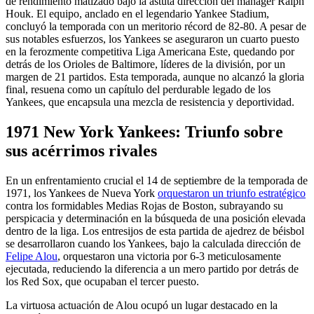
de rendimiento matizado bajo la astuta dirección del mánager Ralph
Houk. El equipo, anclado en el legendario Yankee Stadium,
concluyó la temporada con un meritorio récord de 82-80. A pesar de
sus notables esfuerzos, los Yankees se aseguraron un cuarto puesto
en la ferozmente competitiva Liga Americana Este, quedando por
detrás de los Orioles de Baltimore, líderes de la división, por un
margen de 21 partidos. Esta temporada, aunque no alcanzó la gloria
final, resuena como un capítulo del perdurable legado de los
Yankees, que encapsula una mezcla de resistencia y deportividad.
1971 New York Yankees: Triunfo sobre
sus acérrimos rivales
En un enfrentamiento crucial el 14 de septiembre de la temporada de
1971, los Yankees de Nueva York
orquestaron un triunfo estratégico
contra los formidables Medias Rojas de Boston, subrayando su
perspicacia y determinación en la búsqueda de una posición elevada
dentro de la liga. Los entresijos de esta partida de ajedrez de béisbol
se desarrollaron cuando los Yankees, bajo la calculada dirección de
Felipe Alou
, orquestaron una victoria por 6-3 meticulosamente
ejecutada, reduciendo la diferencia a un mero partido por detrás de
los Red Sox, que ocupaban el tercer puesto.
La virtuosa actuación de Alou ocupó un lugar destacado en la