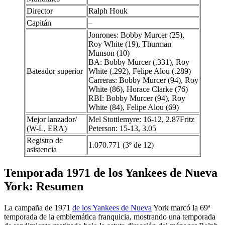
Director
Ralph Houk
Capitán
–
Jonrones: Bobby Murcer (25),
Roy White (19), Thurman
Munson (10)
BA: Bobby Murcer (.331), Roy
Bateador superior
White (.292), Felipe Alou (.289)
Carreras: Bobby Murcer (94), Roy
White (86), Horace Clarke (76)
RBI: Bobby Murcer (94), Roy
White (84), Felipe Alou (69)
Mejor lanzador/
Mel Stottlemyre: 16-12, 2.87Fritz
(W-L, ERA)
Peterson: 15-13, 3.05
Registro de
1.070.771 (3º de 12)
asistencia
Temporada 1971 de los Yankees de Nueva
York: Resumen
La campaña de 1971
de los Yankees de Nueva
York marcó la 69ª
temporada de la emblemática franquicia, mostrando una temporada