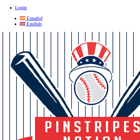
Login
Español
English