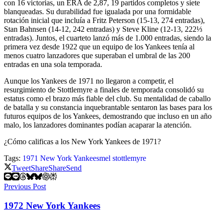
con 16 victorias, un ERA de 2,87, 19 partidos completos y siete
blanqueadas. Su durabilidad fue igualada por una formidable
rotación inicial que incluía a Fritz Peterson (15-13, 274 entradas),
Stan Bahnsen (14-12, 242 entradas) y Steve Kline (12-13, 222⅓
entradas). Juntos, el cuarteto lanzó más de 1.000 entradas, siendo la
primera vez desde 1922 que un equipo de los Yankees tenía al
menos cuatro lanzadores que superaban el umbral de las 200
entradas en una sola temporada.
Aunque los Yankees de 1971 no llegaron a competir, el
resurgimiento de Stottlemyre a finales de temporada consolidó su
estatus como el brazo más fiable del club. Su mentalidad de caballo
de batalla y su constancia inquebrantable sentaron las bases para los
futuros equipos de los Yankees, demostrando que incluso en un año
malo, los lanzadores dominantes podían acaparar la atención.
¿Cómo calificas a los New York Yankees de 1971?
Tags:
1971 New York Yankees
mel stottlemyre
Tweet
Share
Share
Send
Previous Post
1972 New York Yankees