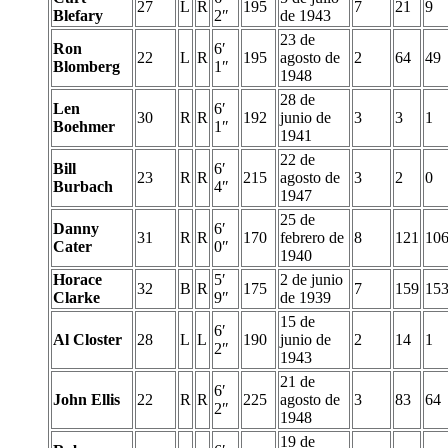
27
L
R
195
7
21
9
Blefary
2″
de 1943
23 de
Ron
6′
22
L
R
195
agosto de
2
64
49
Blomberg
1″
1948
28 de
Len
6′
30
R
R
192
junio de
3
3
1
Boehmer
1″
1941
22 de
Bill
6′
23
R
R
215
agosto de
3
2
0
Burbach
4″
1947
25 de
Danny
6′
31
R
R
170
febrero de
8
121
10
Cater
0″
1940
Horace
5′
2 de junio
32
B
R
175
7
159
15
Clarke
9″
de 1939
15 de
6′
Al Closter
28
L
L
190
junio de
2
14
1
2″
1943
21 de
6′
John Ellis
22
R
R
225
agosto de
3
83
64
2″
1948
19 de