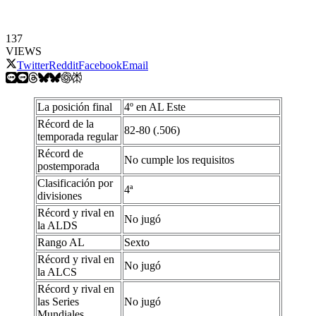
137
VIEWS
Twitter
Reddit
Facebook
Email
La posición final
4º en AL Este
Récord de la
82-80 (.506)
temporada regular
Récord de
No cumple los requisitos
postemporada
Clasificación por
4ª
divisiones
Récord y rival en
No jugó
la ALDS
Rango AL
Sexto
Récord y rival en
No jugó
la ALCS
Récord y rival en
las Series
No jugó
Mundiales