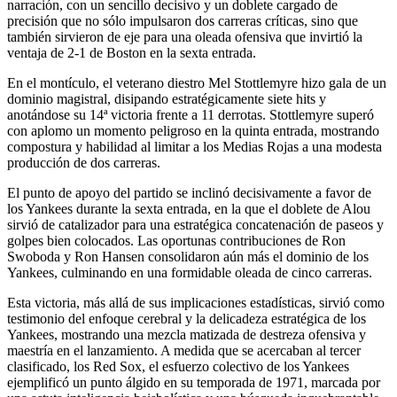
narración, con un sencillo decisivo y un doblete cargado de
precisión que no sólo impulsaron dos carreras críticas, sino que
también sirvieron de eje para una oleada ofensiva que invirtió la
ventaja de 2-1 de Boston en la sexta entrada.
En el montículo, el veterano diestro Mel Stottlemyre hizo gala de un
dominio magistral, disipando estratégicamente siete hits y
anotándose su 14ª victoria frente a 11 derrotas. Stottlemyre superó
con aplomo un momento peligroso en la quinta entrada, mostrando
compostura y habilidad al limitar a los Medias Rojas a una modesta
producción de dos carreras.
El punto de apoyo del partido se inclinó decisivamente a favor de
los Yankees durante la sexta entrada, en la que el doblete de Alou
sirvió de catalizador para una estratégica concatenación de paseos y
golpes bien colocados. Las oportunas contribuciones de Ron
Swoboda y Ron Hansen consolidaron aún más el dominio de los
Yankees, culminando en una formidable oleada de cinco carreras.
Esta victoria, más allá de sus implicaciones estadísticas, sirvió como
testimonio del enfoque cerebral y la delicadeza estratégica de los
Yankees, mostrando una mezcla matizada de destreza ofensiva y
maestría en el lanzamiento. A medida que se acercaban al tercer
clasificado, los Red Sox, el esfuerzo colectivo de los Yankees
ejemplificó un punto álgido en su temporada de 1971, marcada por