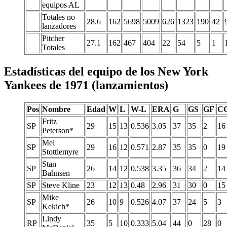
equipos AL
Totales no
28.6
162
5698
5009
626
1323
190
42
lanzadores
Pitcher
27.1
162
467
404
22
54
5
1
Totales
Estadísticas del equipo de los New York
Yankees de 1971 (lanzamientos)
Pos
Nombre
Edad
W
L
W-L
ERA
G
GS
GF
C
Fritz
SP
29
15
13
0.536
3.05
37
35
2
16
Peterson*
Mel
SP
29
16
12
0.571
2.87
35
35
0
19
Stottlemyre
Stan
SP
26
14
12
0.538
3.35
36
34
2
14
Bahnsen
SP
Steve Kline
23
12
13
0.48
2.96
31
30
0
15
Mike
SP
26
10
9
0.526
4.07
37
24
5
3
Kekich*
Lindy
RP
35
5
10
0.333
5.04
44
0
28
0