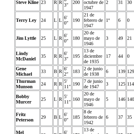
Steve Kline
23
R
R
200
octubre de
2
31
30
3″
1947
21 de
6′
Terry Ley
24
L
L
190
febrero de
1º
6
0
0″
1947
20 de
6′
Jim Lyttle
25
L
R
180
mayo de
3
49
21
0″
1946
13 de
Lindy
6′
35
R
R
195
diciembre
17
44
0
McDaniel
3″
de 1935
Gene
6′
2 de junio
33
B
R
183
6
139
12
Michael
2″
de 1938
Thurman
5′
7 de junio
24
R
R
190
3
125
114
Munson
11″
de 1947
20 de
Bobby
5′
25
L
R
160
mayo de
5
146
14
Murcer
11″
1946
8 de
Fritz
6′
29
B
L
185
febrero de
6
37
35
Peterson
0″
1942
13 de
Mel
6′