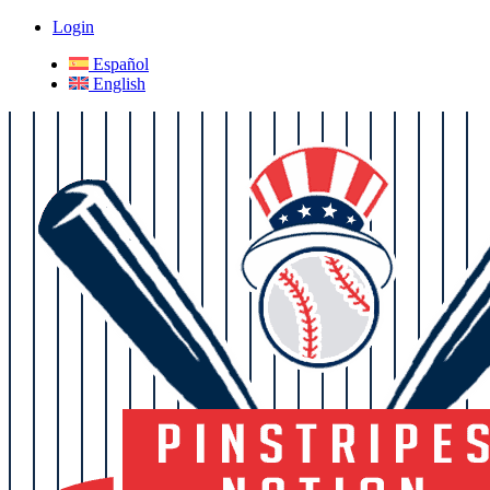
Login
Español
English