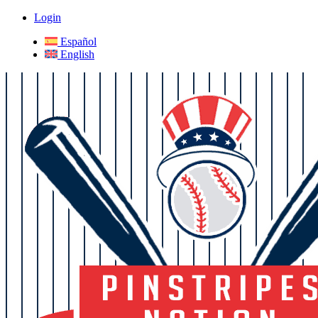
Login
Español
English