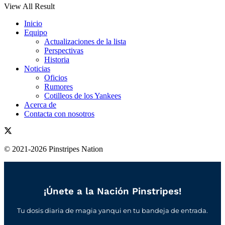
View All Result
Inicio
Equipo
Actualizaciones de la lista
Perspectivas
Historia
Noticias
Oficios
Rumores
Cotilleos de los Yankees
Acerca de
Contacta con nosotros
© 2021-2026 Pinstripes Nation
¡Únete a la Nación Pinstripes!
Tu dosis diaria de magia yanqui en tu bandeja de entrada.