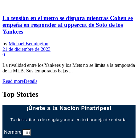
La tensión en el metro se dispara mientras Cohen se
empeña en responder al uppercut de Soto de los
Yankees
by
Michael Bennington
21 de diciembre de 2023
0
La rivalidad entre los Yankees y los Mets no se limita a la temporada
de la MLB. Sus temporadas bajas ...
Read more
Details
Top Stories
¡Únete a la Nación Pinstripes!
Tu dosis diaria de magia yanqui en tu bandeja de entrada.
Nombre