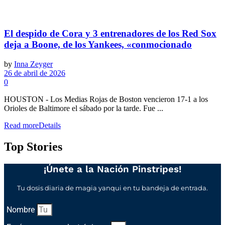
El despido de Cora y 3 entrenadores de los Red Sox
deja a Boone, de los Yankees, «conmocionado
by
Inna Zeyger
26 de abril de 2026
0
HOUSTON - Los Medias Rojas de Boston vencieron 17-1 a los
Orioles de Baltimore el sábado por la tarde. Fue ...
Read more
Details
Top Stories
¡Únete a la Nación Pinstripes!
Tu dosis diaria de magia yanqui en tu bandeja de entrada.
Nombre