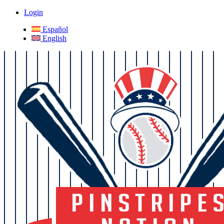
Login
Español
English