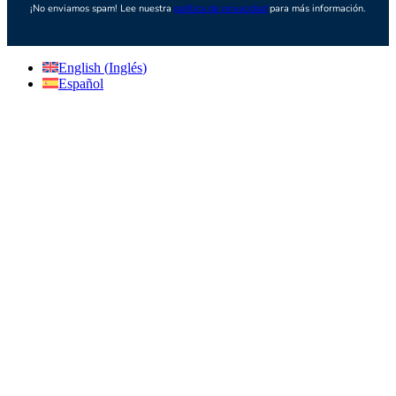
¡No enviamos spam! Lee nuestra
política de privacidad
para más información.
English
(
Inglés
)
Español