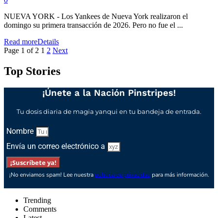
NUEVA YORK - Los Yankees de Nueva York realizaron el
domingo su primera transacción de 2026. Pero no fue el ...
Read more
Details
Page 1 of 2
1
2
Next
Top Stories
¡Únete a la Nación Pinstripes!
Tu dosis diaria de magia yanqui en tu bandeja de entrada.
Nombre
Envía un correo electrónico a
¡Suscríbete ya!
¡No enviamos spam! Lee nuestra
política de privacidad
para más información.
Trending
Comments
Latest