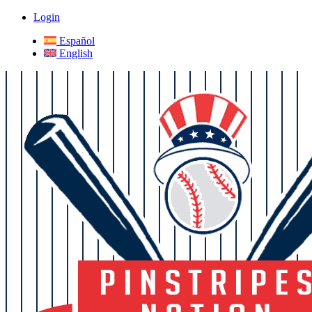
Login
Español
English