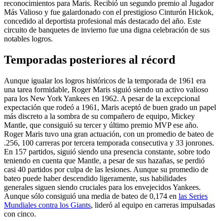
reconocimientos para Maris. Recibió un segundo premio al Jugador
Más Valioso y fue galardonado con el prestigioso Cinturón Hickok,
concedido al deportista profesional más destacado del año. Este
circuito de banquetes de invierno fue una digna celebración de sus
notables logros.
Temporadas posteriores al récord
Aunque igualar los logros históricos de la temporada de 1961 era
una tarea formidable, Roger Maris siguió siendo un activo valioso
para los New York Yankees en 1962. A pesar de la excepcional
expectación que rodeó a 1961, Maris aceptó de buen grado un papel
más discreto a la sombra de su compañero de equipo, Mickey
Mantle, que consiguió su tercer y último premio MVP ese año.
Roger Maris tuvo una gran actuación, con un promedio de bateo de
.256, 100 carreras por tercera temporada consecutiva y 33 jonrones.
En 157 partidos, siguió siendo una presencia constante, sobre todo
teniendo en cuenta que Mantle, a pesar de sus hazañas, se perdió
casi 40 partidos por culpa de las lesiones. Aunque su promedio de
bateo puede haber descendido ligeramente, sus habilidades
generales siguen siendo cruciales para los envejecidos Yankees.
Aunque sólo consiguió una media de bateo de 0,174 en
las Series
Mundiales contra los Giants
, lideró al equipo en carreras impulsadas
con cinco.