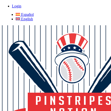
Login
Español
English