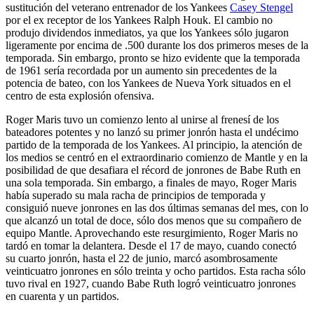
sustitución del veterano entrenador de los Yankees
Casey Stengel
por el ex receptor de los Yankees Ralph Houk. El cambio no
produjo dividendos inmediatos, ya que los Yankees sólo jugaron
ligeramente por encima de .500 durante los dos primeros meses de la
temporada. Sin embargo, pronto se hizo evidente que la temporada
de 1961 sería recordada por un aumento sin precedentes de la
potencia de bateo, con los Yankees de Nueva York situados en el
centro de esta explosión ofensiva.
Roger Maris tuvo un comienzo lento al unirse al frenesí de los
bateadores potentes y no lanzó su primer jonrón hasta el undécimo
partido de la temporada de los Yankees. Al principio, la atención de
los medios se centró en el extraordinario comienzo de Mantle y en la
posibilidad de que desafiara el récord de jonrones de Babe Ruth en
una sola temporada. Sin embargo, a finales de mayo, Roger Maris
había superado su mala racha de principios de temporada y
consiguió nueve jonrones en las dos últimas semanas del mes, con lo
que alcanzó un total de doce, sólo dos menos que su compañero de
equipo Mantle. Aprovechando este resurgimiento, Roger Maris no
tardó en tomar la delantera. Desde el 17 de mayo, cuando conectó
su cuarto jonrón, hasta el 22 de junio, marcó asombrosamente
veinticuatro jonrones en sólo treinta y ocho partidos. Esta racha sólo
tuvo rival en 1927, cuando Babe Ruth logró veinticuatro jonrones
en cuarenta y un partidos.