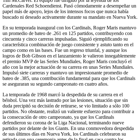
Tim McCarver. El equipo fue dirigido por la leyenda de los
Cardenales Red Schoendienst. Pasó cómodamente a desempeñar un
papel más de apoyo, lejos de los intensos focos que nunca había
buscado ni deseado activamente durante su mandato en Nueva York.
En su temporada inaugural con los Cardinals, Roger Maris mantuvo
un promedio de bateo de .261 en 125 partidos, contribuyendo con
cincuenta y cinco carreras impulsadas. Siguió ejemplificando su
característica combinación de juego consistente y astuto tanto en el
campo como en las bases. Fue un regreso triunfal, y aunque los
logros de Bob Gibson en el lanzamiento le valieron innegablemente
el premio MVP de las Series Mundiales, Roger Maris concluyó el
año con la mejor actuación de su carrera en unas Series Mundiales.
Impulsó siete carreras y mantuvo un impresionante promedio de
bateo de .385, una contribución fundamental para que los Cardinals
se aseguraran su segundo campeonato en cuatro años.
La temporada de 1968 marcó la despedida de su carrera en el
béisbol. Una vez más lastrado por las lesiones, situación que sin
duda precipitó su decisión de retirarse, se vio limitado a sólo 100
partidos. No obstante, realizó un valiente esfuerzo para contribuir a
la consecución de otro campeonato, ya que los Cardinals
defendieron su corona de la Liga Nacional, terminando nueve
partidos por delante de los Giants. En una conmovedora despedida
de sus últimos días en Nueva York, los Cardinals celebraron su
retirada con una ceremonia antes de la final en casa contra los