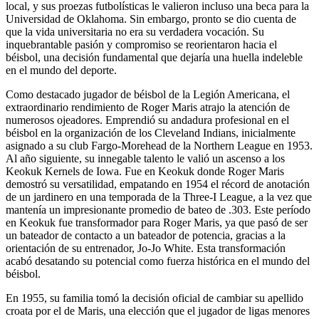
local, y sus proezas futbolísticas le valieron incluso una beca para la
Universidad de Oklahoma. Sin embargo, pronto se dio cuenta de
que la vida universitaria no era su verdadera vocación. Su
inquebrantable pasión y compromiso se reorientaron hacia el
béisbol, una decisión fundamental que dejaría una huella indeleble
en el mundo del deporte.
Como destacado jugador de béisbol de la Legión Americana, el
extraordinario rendimiento de Roger Maris atrajo la atención de
numerosos ojeadores. Emprendió su andadura profesional en el
béisbol en la organización de los Cleveland Indians, inicialmente
asignado a su club Fargo-Morehead de la Northern League en 1953.
Al año siguiente, su innegable talento le valió un ascenso a los
Keokuk Kernels de Iowa. Fue en Keokuk donde Roger Maris
demostró su versatilidad, empatando en 1954 el récord de anotación
de un jardinero en una temporada de la Three-I League, a la vez que
mantenía un impresionante promedio de bateo de .303. Este período
en Keokuk fue transformador para Roger Maris, ya que pasó de ser
un bateador de contacto a un bateador de potencia, gracias a la
orientación de su entrenador, Jo-Jo White. Esta transformación
acabó desatando su potencial como fuerza histórica en el mundo del
béisbol.
En 1955, su familia tomó la decisión oficial de cambiar su apellido
croata por el de Maris, una elección que el jugador de ligas menores