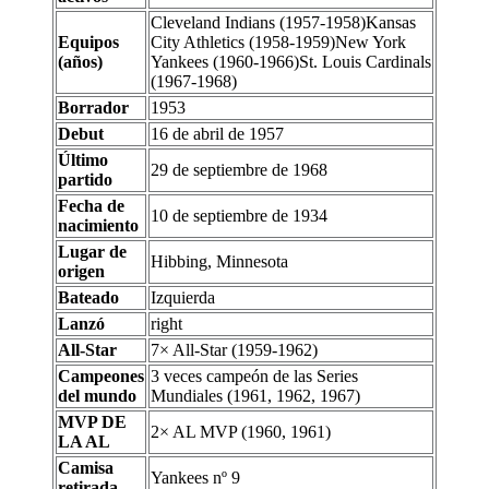
Cleveland Indians (1957-1958)Kansas
Equipos
City Athletics (1958-1959)New York
(años)
Yankees (1960-1966)St. Louis Cardinals
(1967-1968)
Borrador
1953
Debut
16 de abril de 1957
Último
29 de septiembre de 1968
partido
Fecha de
10 de septiembre de 1934
nacimiento
Lugar de
Hibbing, Minnesota
origen
Bateado
Izquierda
Lanzó
right
All-Star
7× All-Star (1959-1962)
Campeones
3 veces campeón de las Series
del mundo
Mundiales (1961, 1962, 1967)
MVP DE
2× AL MVP (1960, 1961)
LA AL
Camisa
Yankees nº 9
retirada