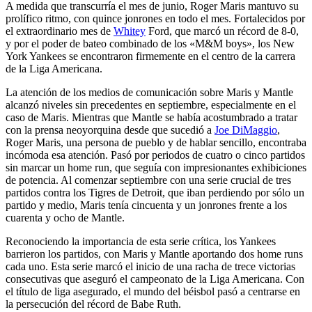
A medida que transcurría el mes de junio, Roger Maris mantuvo su
prolífico ritmo, con quince jonrones en todo el mes. Fortalecidos por
el extraordinario mes de
Whitey
Ford, que marcó un récord de 8-0,
y por el poder de bateo combinado de los «M&M boys», los New
York Yankees se encontraron firmemente en el centro de la carrera
de la Liga Americana.
La atención de los medios de comunicación sobre Maris y Mantle
alcanzó niveles sin precedentes en septiembre, especialmente en el
caso de Maris. Mientras que Mantle se había acostumbrado a tratar
con la prensa neoyorquina desde que sucedió a
Joe DiMaggio
,
Roger Maris, una persona de pueblo y de hablar sencillo, encontraba
incómoda esa atención. Pasó por periodos de cuatro o cinco partidos
sin marcar un home run, que seguía con impresionantes exhibiciones
de potencia. Al comenzar septiembre con una serie crucial de tres
partidos contra los Tigres de Detroit, que iban perdiendo por sólo un
partido y medio, Maris tenía cincuenta y un jonrones frente a los
cuarenta y ocho de Mantle.
Reconociendo la importancia de esta serie crítica, los Yankees
barrieron los partidos, con Maris y Mantle aportando dos home runs
cada uno. Esta serie marcó el inicio de una racha de trece victorias
consecutivas que aseguró el campeonato de la Liga Americana. Con
el título de liga asegurado, el mundo del béisbol pasó a centrarse en
la persecución del récord de Babe Ruth.