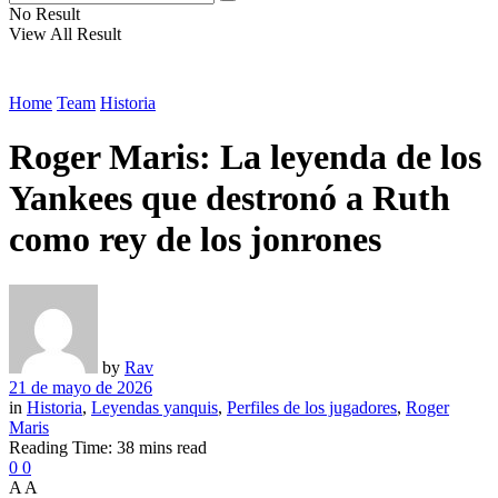
No Result
View All Result
Home
Team
Historia
Roger Maris: La leyenda de los
Yankees que destronó a Ruth
como rey de los jonrones
by
Rav
21 de mayo de 2026
in
Historia
,
Leyendas yanquis
,
Perfiles de los jugadores
,
Roger
Maris
Reading Time: 38 mins read
0
0
A
A