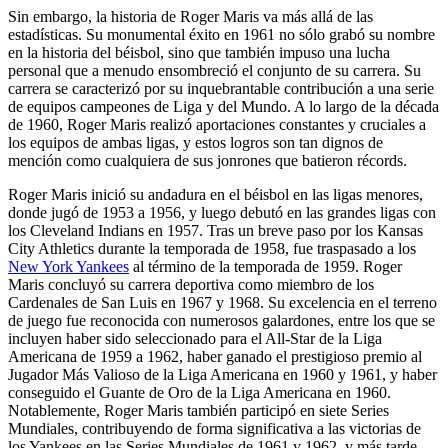
Sin embargo, la historia de Roger Maris va más allá de las
estadísticas. Su monumental éxito en 1961 no sólo grabó su nombre
en la historia del béisbol, sino que también impuso una lucha
personal que a menudo ensombreció el conjunto de su carrera. Su
carrera se caracterizó por su inquebrantable contribución a una serie
de equipos campeones de Liga y del Mundo. A lo largo de la década
de 1960, Roger Maris realizó aportaciones constantes y cruciales a
los equipos de ambas ligas, y estos logros son tan dignos de
mención como cualquiera de sus jonrones que batieron récords.
Roger Maris inició su andadura en el béisbol en las ligas menores,
donde jugó de 1953 a 1956, y luego debutó en las grandes ligas con
los Cleveland Indians en 1957. Tras un breve paso por los Kansas
City Athletics durante la temporada de 1958, fue traspasado a los
New York Yankees
al término de la temporada de 1959. Roger
Maris concluyó su carrera deportiva como miembro de los
Cardenales de San Luis en 1967 y 1968. Su excelencia en el terreno
de juego fue reconocida con numerosos galardones, entre los que se
incluyen haber sido seleccionado para el All-Star de la Liga
Americana de 1959 a 1962, haber ganado el prestigioso premio al
Jugador Más Valioso de la Liga Americana en 1960 y 1961, y haber
conseguido el Guante de Oro de la Liga Americana en 1960.
Notablemente, Roger Maris también participó en siete Series
Mundiales, contribuyendo de forma significativa a las victorias de
los Yankees en las Series Mundiales de 1961 y 1962, y más tarde