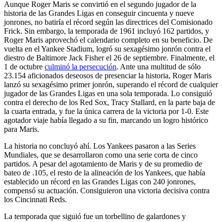
Aunque Roger Maris se convirtió en el segundo jugador de la
historia de las Grandes Ligas en conseguir cincuenta y nueve
jonrones, no batiría el récord según las directrices del Comisionado
Frick. Sin embargo, la temporada de 1961 incluyó 162 partidos, y
Roger Maris aprovechó el calendario completo en su beneficio. De
vuelta en el Yankee Stadium, logró su sexagésimo jonrón contra el
diestro de Baltimore Jack Fisher el 26 de septiembre. Finalmente, el
1 de octubre
culminó la persecución
. Ante una multitud de sólo
23.154 aficionados deseosos de presenciar la historia, Roger Maris
lanzó su sexagésimo primer jonrón, superando el récord de cualquier
jugador de las Grandes Ligas en una sola temporada. Lo consiguió
contra el derecho de los Red Sox, Tracy Stallard, en la parte baja de
la cuarta entrada, y fue la única carrera de la victoria por 1-0. Este
agotador viaje había llegado a su fin, marcando un logro histórico
para Maris.
La historia no concluyó ahí. Los Yankees pasaron a las Series
Mundiales, que se desarrollaron como una serie corta de cinco
partidos. A pesar del agotamiento de Maris y de su promedio de
bateo de .105, el resto de la alineación de los Yankees, que había
establecido un récord en las Grandes Ligas con 240 jonrones,
compensó su actuación. Consiguieron una victoria decisiva contra
los Cincinnati Reds.
La temporada que siguió fue un torbellino de galardones y