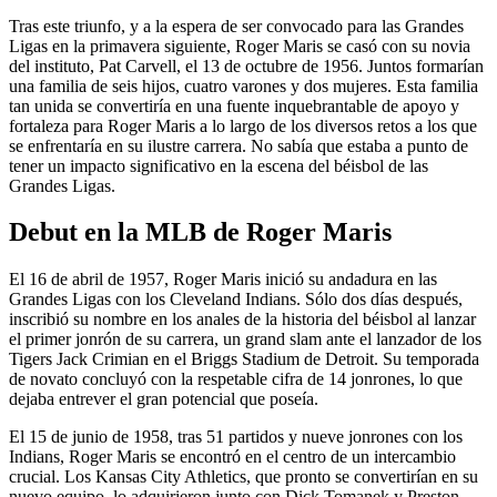
Tras este triunfo, y a la espera de ser convocado para las Grandes
Ligas en la primavera siguiente, Roger Maris se casó con su novia
del instituto, Pat Carvell, el 13 de octubre de 1956. Juntos formarían
una familia de seis hijos, cuatro varones y dos mujeres. Esta familia
tan unida se convertiría en una fuente inquebrantable de apoyo y
fortaleza para Roger Maris a lo largo de los diversos retos a los que
se enfrentaría en su ilustre carrera. No sabía que estaba a punto de
tener un impacto significativo en la escena del béisbol de las
Grandes Ligas.
Debut en la MLB de Roger Maris
El 16 de abril de 1957, Roger Maris inició su andadura en las
Grandes Ligas con los Cleveland Indians. Sólo dos días después,
inscribió su nombre en los anales de la historia del béisbol al lanzar
el primer jonrón de su carrera, un grand slam ante el lanzador de los
Tigers Jack Crimian en el Briggs Stadium de Detroit. Su temporada
de novato concluyó con la respetable cifra de 14 jonrones, lo que
dejaba entrever el gran potencial que poseía.
El 15 de junio de 1958, tras 51 partidos y nueve jonrones con los
Indians, Roger Maris se encontró en el centro de un intercambio
crucial. Los Kansas City Athletics, que pronto se convertirían en su
nuevo equipo, lo adquirieron junto con Dick Tomanek y Preston