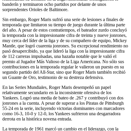
banderín y terminaron ocho partidos por delante de unos
sorprendentes Orioles de Baltimore.
Sin embargo, Roger Maris sufrió una serie de lesiones a finales de
temporada que limitaron su tiempo de juego durante la última parte
del año. A pesar de estos contratiempos, el bateador zurdo concluyó
la temporada con la impresionante cifra de treinta y nueve jonrones,
muy cerca del líder de la liga y de su compañero de equipo, Mickey
Mantle, que logró cuarenta jonrones. Su excepcional rendimiento no
pasó desapercibido, ya que lideró la liga con la impresionante cifra
de 112 carreras impulsadas, una hazaña notable que le valió el
premio al Jugador Más Valioso de la Liga Americana. No sólo sus
contribuciones en la temporada regular le valieron un puesto en su
segundo partido del All-Star, sino que Roger Maris también recibió
un Guante de Oro, testimonio de su destreza defensiva.
En las Series Mundiales, Roger Maris desempeñó un papel
relativamente secundario en la inconsistente ofensiva de los
Yankees. Logró una media de bateo de .267 y contribuyó con dos
jonrones a la cuenta. A pesar de superar a los Piratas de Pittsburgh
55-24 en la serie, incluyendo victorias dominantes con marcadores
como 16-3, 10-0 y 12-0, los Yankees sufrieron una desgarradora
derrota en la histórica novena entrada.
La temporada de 1961 marcó un cambio en el liderazgo, con la