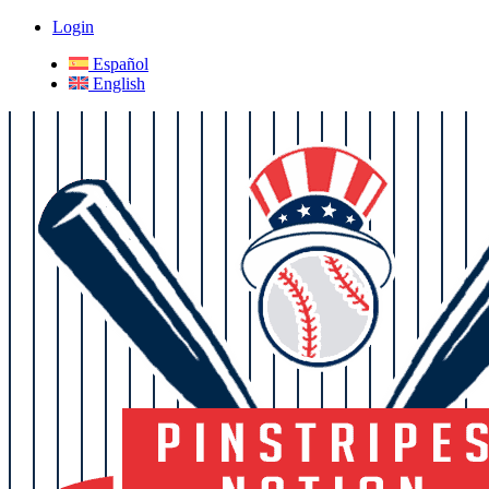
Login
Español
English