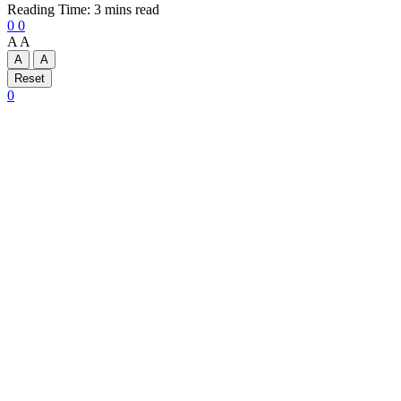
Reading Time: 3 mins read
0
0
A
A
A
A
Reset
0