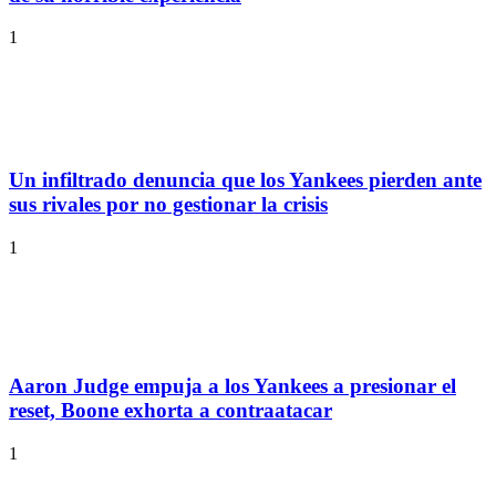
1
Un infiltrado denuncia que los Yankees pierden ante
sus rivales por no gestionar la crisis
1
Aaron Judge empuja a los Yankees a presionar el
reset, Boone exhorta a contraatacar
1