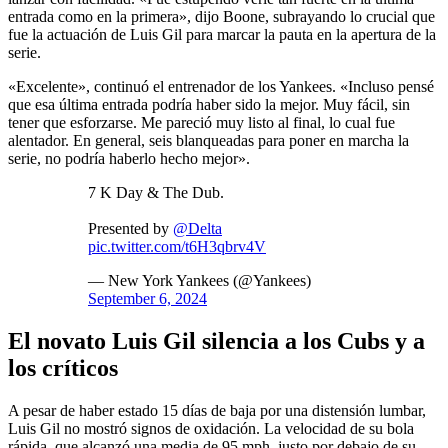
entrada como en la primera», dijo Boone, subrayando lo crucial que
fue la actuación de Luis Gil para marcar la pauta en la apertura de la
serie.
«Excelente», continuó el entrenador de los Yankees. «Incluso pensé
que esa última entrada podría haber sido la mejor. Muy fácil, sin
tener que esforzarse. Me pareció muy listo al final, lo cual fue
alentador. En general, seis blanqueadas para poner en marcha la
serie, no podría haberlo hecho mejor».
7 K Day & The Dub.
Presented by
@Delta
pic.twitter.com/t6H3qbrv4V
— New York Yankees (@Yankees)
September 6, 2024
El novato Luis Gil silencia a los Cubs y a
los críticos
A pesar de haber estado 15 días de baja por una distensión lumbar,
Luis Gil no mostró signos de oxidación. La velocidad de su bola
rápida, que alcanzó una media de 95 mph, justo por debajo de su