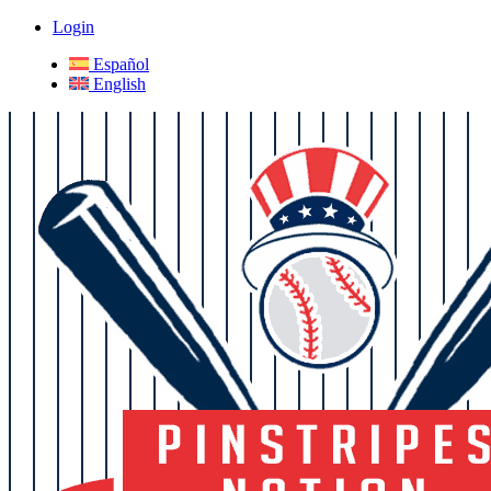
Login
Español
English