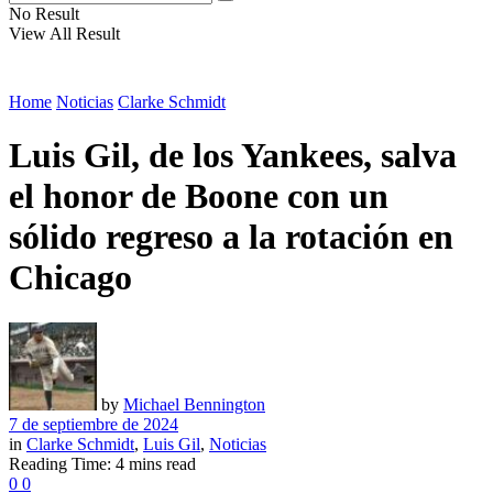
No Result
View All Result
Home
Noticias
Clarke Schmidt
Luis Gil, de los Yankees, salva
el honor de Boone con un
sólido regreso a la rotación en
Chicago
by
Michael Bennington
7 de septiembre de 2024
in
Clarke Schmidt
,
Luis Gil
,
Noticias
Reading Time: 4 mins read
0
0