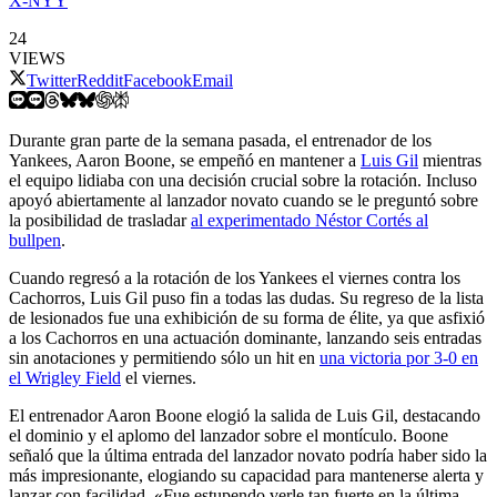
X-NYY
24
VIEWS
Twitter
Reddit
Facebook
Email
Durante gran parte de la semana pasada, el entrenador de los
Yankees, Aaron Boone, se empeñó en mantener a
Luis Gil
mientras
el equipo lidiaba con una decisión crucial sobre la rotación. Incluso
apoyó abiertamente al lanzador novato cuando se le preguntó sobre
la posibilidad de trasladar
al experimentado Néstor Cortés al
bullpen
.
Cuando regresó a la rotación de los Yankees el viernes contra los
Cachorros, Luis Gil puso fin a todas las dudas. Su regreso de la lista
de lesionados fue una exhibición de su forma de élite, ya que asfixió
a los Cachorros en una actuación dominante, lanzando seis entradas
sin anotaciones y permitiendo sólo un hit en
una victoria por 3-0 en
el Wrigley Field
el viernes.
El entrenador Aaron Boone elogió la salida de Luis Gil, destacando
el dominio y el aplomo del lanzador sobre el montículo. Boone
señaló que la última entrada del lanzador novato podría haber sido la
más impresionante, elogiando su capacidad para mantenerse alerta y
lanzar con facilidad. «Fue estupendo verle tan fuerte en la última