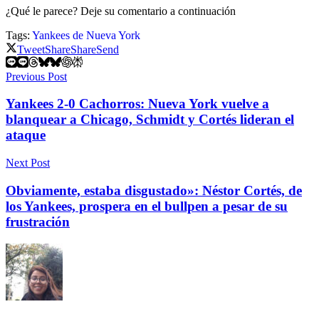
¿Qué le parece? Deje su comentario a continuación
Tags:
Yankees de Nueva York
Tweet
Share
Share
Send
Previous Post
Yankees 2-0 Cachorros: Nueva York vuelve a
blanquear a Chicago, Schmidt y Cortés lideran el
ataque
Next Post
Obviamente, estaba disgustado»: Néstor Cortés, de
los Yankees, prospera en el bullpen a pesar de su
frustración