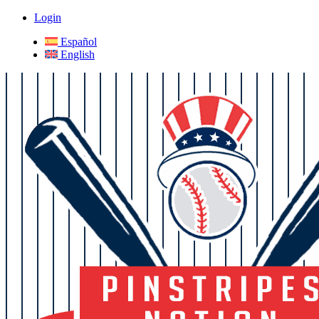
Login
Español
English