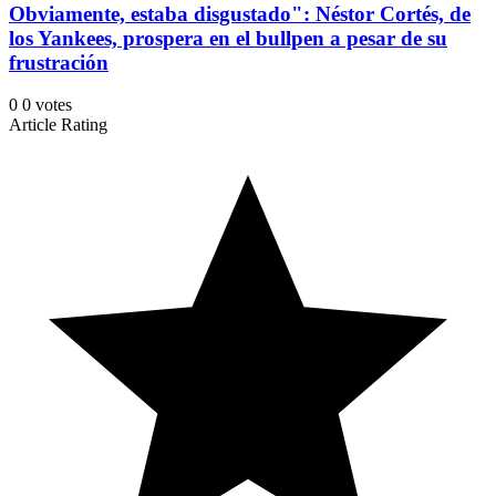
Obviamente, estaba disgustado": Néstor Cortés, de
los Yankees, prospera en el bullpen a pesar de su
frustración
0
0
votes
Article Rating