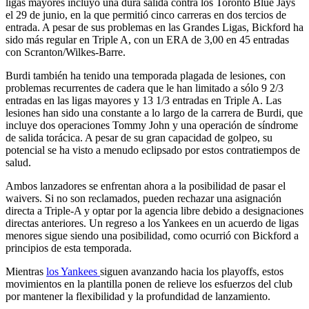
ligas mayores incluyó una dura salida contra los Toronto Blue Jays
el 29 de junio, en la que permitió cinco carreras en dos tercios de
entrada. A pesar de sus problemas en las Grandes Ligas, Bickford ha
sido más regular en Triple A, con un ERA de 3,00 en 45 entradas
con Scranton/Wilkes-Barre.
Burdi también ha tenido una temporada plagada de lesiones, con
problemas recurrentes de cadera que le han limitado a sólo 9 2/3
entradas en las ligas mayores y 13 1/3 entradas en Triple A. Las
lesiones han sido una constante a lo largo de la carrera de Burdi, que
incluye dos operaciones Tommy John y una operación de síndrome
de salida torácica. A pesar de su gran capacidad de golpeo, su
potencial se ha visto a menudo eclipsado por estos contratiempos de
salud.
Ambos lanzadores se enfrentan ahora a la posibilidad de pasar el
waivers. Si no son reclamados, pueden rechazar una asignación
directa a Triple-A y optar por la agencia libre debido a designaciones
directas anteriores. Un regreso a los Yankees en un acuerdo de ligas
menores sigue siendo una posibilidad, como ocurrió con Bickford a
principios de esta temporada.
Mientras
los Yankees
siguen avanzando hacia los playoffs, estos
movimientos en la plantilla ponen de relieve los esfuerzos del club
por mantener la flexibilidad y la profundidad de lanzamiento.