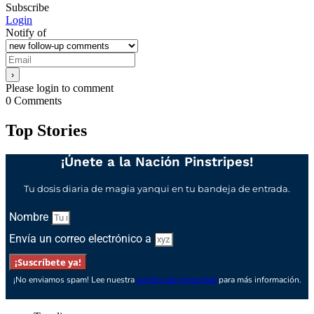
Subscribe
Login
Notify of
Please login to comment
0
Comments
Top Stories
¡Únete a la Nación Pinstripes!
Tu dosis diaria de magia yanqui en tu bandeja de entrada.
Nombre
Envía un correo electrónico a
¡Suscríbete ya!
¡No enviamos spam! Lee nuestra
política de privacidad
para más información.