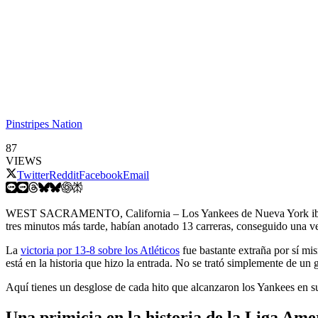
Pinstripes Nation
87
VIEWS
Twitter
Reddit
Facebook
Email
WEST SACRAMENTO, California – Los Yankees de Nueva York iban per
tres minutos más tarde, habían anotado 13 carreras, conseguido una v
La
victoria por 13-8 sobre los Atléticos
fue bastante extraña por sí mi
está en la historia que hizo la entrada. No se trató simplemente de un
Aquí tienes un desglose de cada hito que alcanzaron los Yankees en su
Una primicia en la historia de la Liga Am