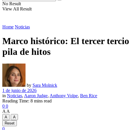
No Result
View All Result
Home
Noticias
Marco histórico: El tercer terci
pila de hitos
by
Sara Molnick
1 de junio de 2026
in
Noticias
,
Aaron Judge
,
Anthony Volpe
,
Ben Rice
Reading Time: 8 mins read
0
0
A
A
A
A
Reset
0