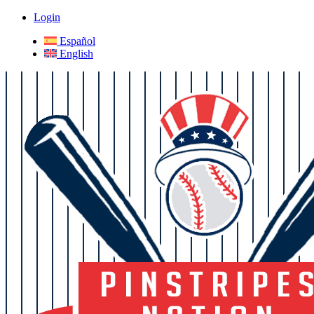
Login
Español
English