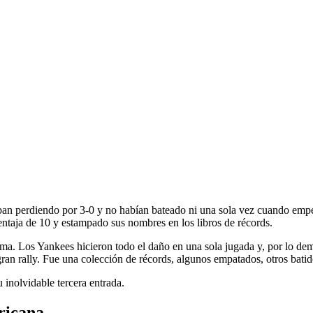
c
diendo por 3-0 y no habían bateado ni una sola vez cuando empezó l
entaja de 10 y estampado sus nombres en los libros de récords.
sma. Los Yankees hicieron todo el daño en una sola jugada y, por lo dem
 gran rally. Fue una colección de récords, algunos empatados, otros bati
 inolvidable tercera entrada.
ericana