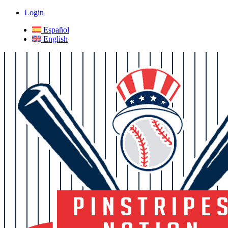
Login
Español
English