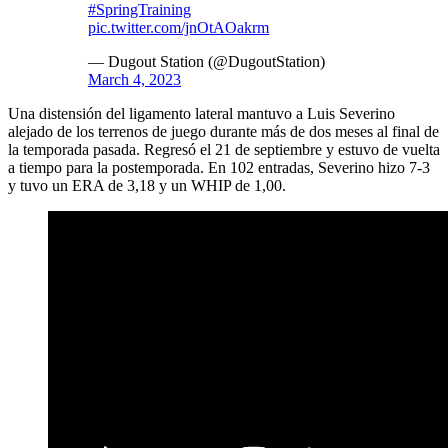
#SpringTraining
pic.twitter.com/jnOtAOakrm
— Dugout Station (@DugoutStation)
March 4, 2023
Una distensión del ligamento lateral mantuvo a Luis Severino
alejado de los terrenos de juego durante más de dos meses al final de
la temporada pasada. Regresó el 21 de septiembre y estuvo de vuelta
a tiempo para la postemporada. En 102 entradas, Severino hizo 7-3
y tuvo un ERA de 3,18 y un WHIP de 1,00.